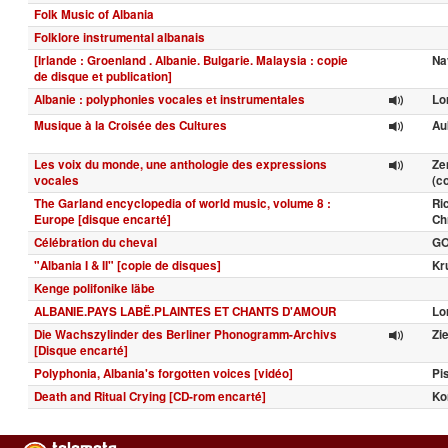
Folk Music of Albania
Folklore instrumental albanais
[Irlande : Groenland . Albanie. Bulgarie. Malaysia : copie
Na
de disque et publication]
Albanie : polyphonies vocales et instrumentales
Lo
Musique à la Croisée des Cultures
Au
Les voix du monde, une anthologie des expressions
Ze
vocales
(c
The Garland encyclopedia of world music, volume 8 :
Ri
Europe [disque encarté]
Chr
Célébration du cheval
GO
"Albania I & II" [copie de disques]
Kr
Kenge polifonike läbe
ALBANIE.PAYS LABË.PLAINTES ET CHANTS D'AMOUR
Lo
Die Wachszylinder des Berliner Phonogramm-Archivs
Zi
[Disque encarté]
Polyphonia, Albania's forgotten voices [vidéo]
Pi
Death and Ritual Crying [CD-rom encarté]
Ko