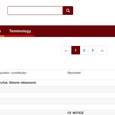
h
Terminology
←
1
2
3
→
ositor / contributor
Recordist
eyfus, Simone (déposant)
CF. NOTICE