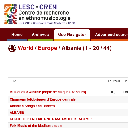
Home
Archives
Geo Navigator
Advanced searc
World
/
Europe
/ Albanie (1 - 20 / 44)
Title
Digitized
Dep
Musiques d'Albanie [copie de disques 78 tours]
Dr
Chansons folkloriques d'Europe centrale
Albanian Songs and Dances
ALBANIE
KENGE TE KENDUARA NGA ANSAMBLI I KENGEVE*
Folk Music of the Mediterranean