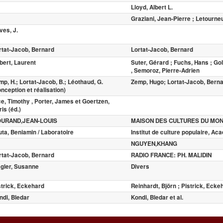
Lloyd, Albert L.
Graziani, Jean-Pierre ; Letourne
ves, J.
rtat-Jacob, Bernard
Lortat-Jacob, Bernard
bert, Laurent
Suter, Gérard ; Fuchs, Hans ; Gol
, Semoroz, Pierre-Adrien
mp, H.; Lortat-Jacob, B.; Léothaud, G.
Zemp, Hugo; Lortat-Jacob, Bernard
onception et réalisation)
ce, Timothy , Porter, James et Goertzen,
is (éd.)
URAND,JEAN-LOUIS
MAISON DES CULTURES DU MO
uta, Beniamin / Laboratoire
Institut de culture populaire, A
NGUYEN,KHANG
rtat-Jacob, Bernard
RADIO FRANCE: PH. MALIDIN
egler, Susanne
Divers
strick, Eckehard
Reinhardt, Björn ; Pistrick, Ecke
ndi, Bledar
Kondi, Bledar et al.