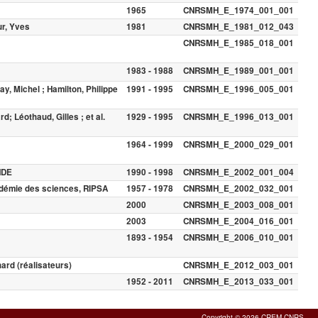
1965
CNRSMH_E_1974_001_001
ur, Yves
1981
CNRSMH_E_1981_012_043
CNRSMH_E_1985_018_001
1983 - 1988
CNRSMH_E_1989_001_001
ay, Michel ; Hamilton, Philippe
1991 - 1995
CNRSMH_E_1996_005_001
; Léothaud, Gilles ; et al.
1929 - 1995
CNRSMH_E_1996_013_001
1964 - 1999
CNRSMH_E_2000_029_001
NDE
1990 - 1998
CNRSMH_E_2002_001_004
cadémie des sciences, RIPSA
1957 - 1978
CNRSMH_E_2002_032_001
2000
CNRSMH_E_2003_008_001
2003
CNRSMH_E_2004_016_001
1893 - 1954
CNRSMH_E_2006_010_001
hard (réalisateurs)
CNRSMH_E_2012_003_001
1952 - 2011
CNRSMH_E_2013_033_001
Copyright © 2026 CREM-CNRS