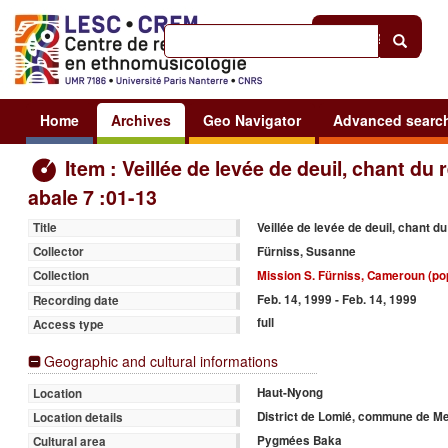
Help
|
Sign in
Home
Archives
Geo Navigator
Advanced searc
Item : Veillée de levée de deuil, chant du 
abale 7 :01-13
Veillée de levée de deuil, chant du
Title
Fürniss, Susanne
Collector
Mission S. Fürniss, Cameroun (po
Collection
Feb. 14, 1999 - Feb. 14, 1999
Recording date
full
Access type
Geographic and cultural informations
Haut-Nyong
Location
District de Lomié, commune de M
Location details
Pygmées Baka
Cultural area