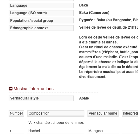
Baka
Language
Baka (Cameroon)
Language (ISO norm)
Pygmée : Baka (ou Bangombe, Bi
Population / social group
Veillée de levée de deuil, de 21h1
Ethnographic context
Lors de cette veillée de levée de d
a été chanté et dansé.
C'est un rituel de chasse exécut
mammifères (éléphant, buffle, pot
causes d'une maladie. C'est l'esp
départ à la chasse et indique la d
également la maladie ou le désord
Le répertoire musical peut aussi ê
divertissement.
Musical informations
Abale
Vernacular style
Number
Composition
Vernacular name
Interpret
Voix chantée : choeur de femmes
1
Hochet
Mangisa