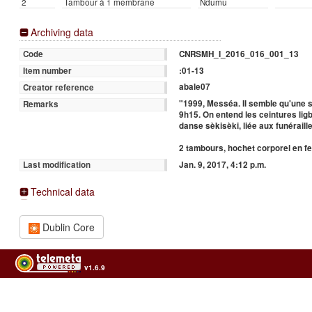
2
Tambour à 1 membrane
Ndumu
Archiving data
CNRSMH_I_2016_016_001_13
Code
:01-13
Item number
abale07
Creator reference
"1999, Messéa. Il semble qu'une s
Remarks
9h15. On entend les ceintures lig
danse sèkisèki, liée aux funéraille
2 tambours, hochet corporel en f
Jan. 9, 2017, 4:12 p.m.
Last modification
Technical data
Dublin Core
v1.6.9
Usage of the archives in the respect of cultural heritage of