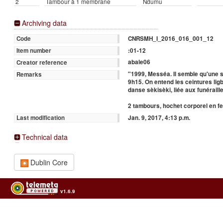
2
Tambour à 1 membrane
Ndumu
Archiving data
CNRSMH_I_2016_016_001_12
Code
:01-12
Item number
abale06
Creator reference
"1999, Messéa. Il semble qu'une s
Remarks
9h15. On entend les ceintures lig
danse sèkisèki, liée aux funéraille
2 tambours, hochet corporel en f
Jan. 9, 2017, 4:13 p.m.
Last modification
Technical data
Dublin Core
v1.6.9
Usage of the archives in the respect of cultural heritage of