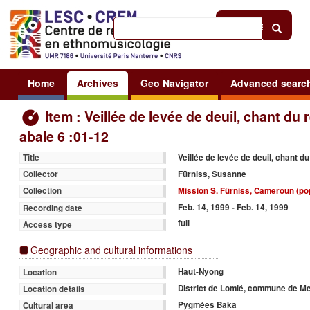
Help
|
Sign in
Home
Archives
Geo Navigator
Advanced searc
Item : Veillée de levée de deuil, chant du 
abale 6 :01-12
Veillée de levée de deuil, chant du
Title
Fürniss, Susanne
Collector
Mission S. Fürniss, Cameroun (po
Collection
Feb. 14, 1999 - Feb. 14, 1999
Recording date
full
Access type
Geographic and cultural informations
Haut-Nyong
Location
District de Lomié, commune de M
Location details
Pygmées Baka
Cultural area