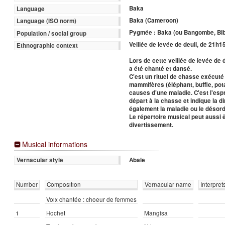
Baka
Language
Baka (Cameroon)
Language (ISO norm)
Pygmée : Baka (ou Bangombe, Bi
Population / social group
Veillée de levée de deuil, de 21h1
Ethnographic context
Lors de cette veillée de levée de d
a été chanté et dansé.
C'est un rituel de chasse exécut
mammifères (éléphant, buffle, pot
causes d'une maladie. C'est l'esp
départ à la chasse et indique la d
également la maladie ou le désord
Le répertoire musical peut aussi ê
divertissement.
Musical informations
Abale
Vernacular style
Number
Composition
Vernacular name
Interpret
Voix chantée : choeur de femmes
1
Hochet
Mangisa