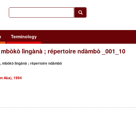
h
Terminology
, mbòkò lìngànà ; répertoire ndàmbò _001_10
, mbòkò lìngànà ; répertoire ndàmbò
on Aka), 1994