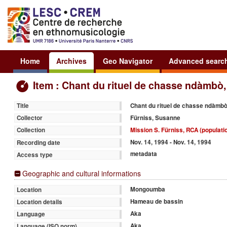
Home
Archives
Geo Navigator
Advanced searc
Item : Chant du rituel de chasse ndàmbò
Chant du rituel de chasse ndàmbò
Title
Fürniss, Susanne
Collector
Mission S. Fürniss, RCA (populati
Collection
Nov. 14, 1994 - Nov. 14, 1994
Recording date
metadata
Access type
Geographic and cultural informations
Mongoumba
Location
Hameau de bassin
Location details
Aka
Language
Aka
Language (ISO norm)