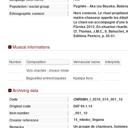
Pygmée : Aka (ou Bayaka, Babenz
Population / social group
Hors contexte. Le rituel propitia
Ethnographic context
maître-chasseur appelle les éléph
Le chant est accompagné d'une bag
Fürniss 2012. En situation rituel
Cf. Thomas, J.M.C., S. Bahuchet, A
Editions Peeters, p. 50-51.
Musical informations
Number
Composition
Vernacular name
Interprets
Voix chantée : choeur mixte
Baguettes entrechoquées
Kpakpa tioro
Archiving data
CNRSMH_I_2016_014_001_10
Code
DAT 94.1.14
Original code
_001_10
Item number
14_mboko_lingana
Creator reference
Un groupe de chanteurs, hommes
Remarks