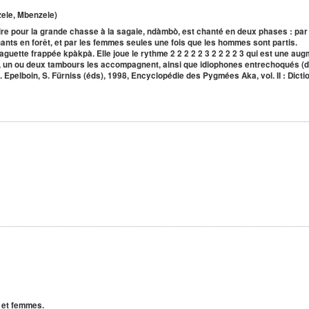
ele, Mbenzele)
toire pour la grande chasse à la sagaie, ndàmbò, est chanté en deux phases : par
ants en forêt, et par les femmes seules une fois que les hommes sont partis.
uette frappée kpàkpà. Elle joue le rythme 2 2 2 2 2 3 2 2 2 2 3 qui est une aug
le, un ou deux tambours les accompagnent, ainsi que idiophones entrechoqués (d
. Epelboin, S. Fürniss (éds), 1998, Encyclopédie des Pygmées Aka, vol. II : Dic
 et femmes.