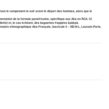
 tout le campement le soir avant le départ des hommes, alors que le
mentation de la formule panafricaine, spécifique aux Aka en RCA. Cf.
ìkétò) et, le cas échéant, des baguettes frappées kpàkpà.
tionnaire ethnographique Aka-Français, fascicule 5 – ND-N-L, Louvain-Paris,