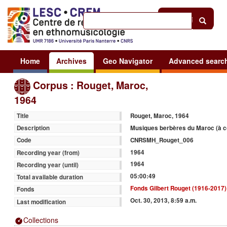
Help
|
Sign in
Home
Archives
Geo Navigator
Advanced searc
Corpus : Rouget, Maroc,
1964
Rouget, Maroc, 1964
Title
Musiques berbères du Maroc (à c
Description
CNRSMH_Rouget_006
Code
1964
Recording year (from)
1964
Recording year (until)
05:00:49
Total available duration
Fonds Gilbert Rouget (1916-2017)
Fonds
Oct. 30, 2013, 8:59 a.m.
Last modification
Collections