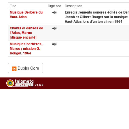
Title
Digitized
Description
Musique Berbère du
Enregistrements sonores édités de Ber
Haut-Atlas
Jacob et Gilbert Rouget sur la musique
Haut-Atlas lors d'un terrain en 1964
Chants et danses de
l'Atlas, Maroc
[disque encarté]
Musiques berbères,
Maroc ; mission G.
Rouget, 1964
Dublin Core
v1.6.9
Usage of the archives in the respect of cultural heritage of