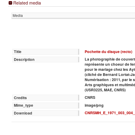
Related media
Media
Pochette du disque (recto)
Title
La photographie de couver
Description
représente un choeur de f
pour le mariage chez les A
(cliché de Bernard Lortat-Ja
Numérisation : 2011, par le 
Arts graphiques et multimé
(USR3225, MAE, CNRS)
CNRS
Credits
image/png
Mime_type
CNRSMH_E_1971_003_004_
Download