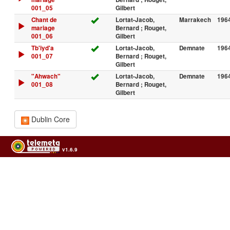
001_05
Gilbert
Chant de
Lortat-Jacob,
Marrakech
196
mariage
Bernard ; Rouget,
001_06
Gilbert
Tb'iyd'a
Lortat-Jacob,
Demnate
1964
001_07
Bernard ; Rouget,
Gilbert
"Ahwach"
Lortat-Jacob,
Demnate
1964
001_08
Bernard ; Rouget,
Gilbert
Dublin Core
v1.6.9
Usage of the archives in the respect of cultural heritage of