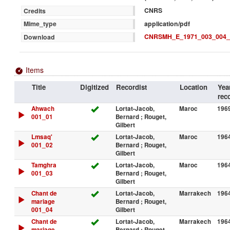
CNRS
Credits
application/pdf
Mime_type
CNRSMH_E_1971_003_004_
Download
Items
Title
Digitized
Recordist
Location
Yea
rec
Ahwach
Lortat-Jacob,
Maroc
196
001_01
Bernard ; Rouget,
Gilbert
Lmsaq'
Lortat-Jacob,
Maroc
1964
001_02
Bernard ; Rouget,
Gilbert
Tamghra
Lortat-Jacob,
Maroc
1964
001_03
Bernard ; Rouget,
Gilbert
Chant de
Lortat-Jacob,
Marrakech
196
mariage
Bernard ; Rouget,
001_04
Gilbert
Chant de
Lortat-Jacob,
Marrakech
196
mariage
Bernard ; Rouget,