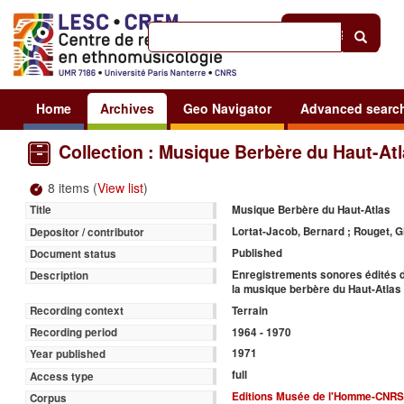
Help
|
Sign in
Home
Archives
Geo Navigator
Advanced searc
Collection : Musique Berbère du Haut-At
8 items (
View list
)
Musique Berbère du Haut-Atlas
Title
Lortat-Jacob, Bernard ; Rouget, G
Depositor / contributor
Published
Document status
Enregistrements sonores édités d
Description
la musique berbère du Haut-Atlas 
Terrain
Recording context
1964 - 1970
Recording period
1971
Year published
full
Access type
Editions Musée de l'Homme-CNRS, L
Corpus