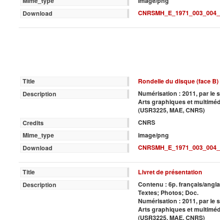
image/png
Mime_type
CNRSMH_E_1971_003_004
Download
Rondelle du disque (face B)
Title
Numérisation : 2011, par le 
Description
Arts graphiques et multimé
(USR3225, MAE, CNRS)
CNRS
Credits
image/png
Mime_type
CNRSMH_E_1971_003_004
Download
Livret de présentation
Title
Contenu : 6p. français/angla
Description
Textes; Photos; Doc.
Numérisation : 2011, par le 
Arts graphiques et multimé
(USR3225, MAE, CNRS)