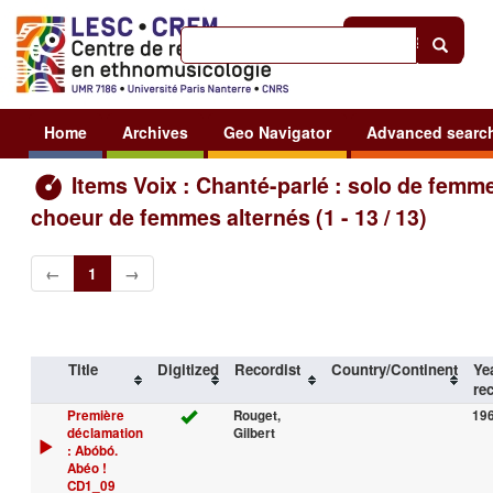
Help
|
Sign in
Home
Archives
Geo Navigator
Advanced searc
Items Voix : Chanté-parlé : solo de femme
choeur de femmes alternés (1 - 13 / 13)
←
1
→
Title
Digitized
Recordist
Country/Continent
Ye
re
Première
Rouget,
19
déclamation
Gilbert
: Abóbó.
Abéo !
CD1_09