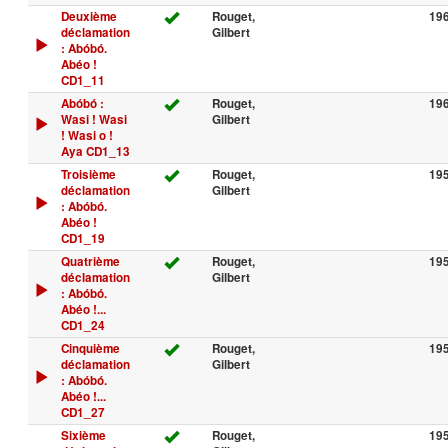
Deuxième
Rouget,
19
déclamation
Gilbert
: Abóbó.
Abéo !
CD1_11
Abóbó :
Rouget,
19
Wasi ! Wasi
Gilbert
! Wasi o !
Aya CD1_13
Troisième
Rouget,
19
déclamation
Gilbert
: Abóbó.
Abéo !
CD1_19
Quatrième
Rouget,
19
déclamation
Gilbert
: Abóbó.
Abéo !...
CD1_24
Cinquième
Rouget,
19
déclamation
Gilbert
: Abóbó.
Abéo !...
CD1_27
Sixième
Rouget,
19