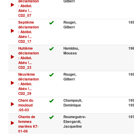
déclamation
Gilbert
: Abóbó.
Abéo !...
CD2_07
Septième
Rouget,
19
déclamation
Gilbert
: Abóbó.
Abéo !...
CD2_17
Huitième
Hamidou,
19
déclamation
Moussa
: Abóbó.
Abéo !...
CD2_23
Neuvième
Rouget,
19
déclamation
Gilbert
: Abóbó.
Abéo !...
CD2_29
Chant du
Champault,
195
mouloud
Dominique
19
:05-03
Chants de
Roumeguère-
19
femmes
Ebergardt,
mariées K7-
Jacqueline
01-06