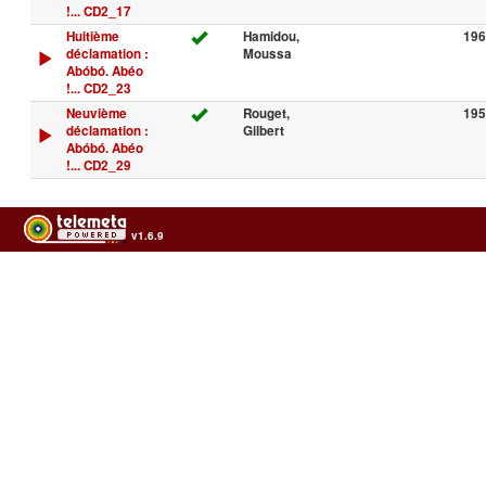
!... CD2_17
Huitième
Hamidou,
196
déclamation :
Moussa
Abóbó. Abéo
!... CD2_23
Neuvième
Rouget,
195
déclamation :
Gilbert
Abóbó. Abéo
!... CD2_29
v1.6.9
Usage of the archives in the respect of cultural heritage of