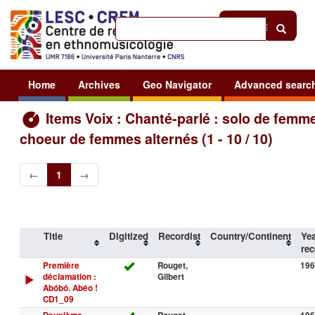
Help
|
Sign in
Home
Archives
Geo Navigator
Advanced searc
Items Voix : Chanté-parlé : solo de femme
choeur de femmes alternés (1 - 10 / 10)
←
1
→
Title
Digitized
Recordist
Country/Continent
Yea
rec
Première
Rouget,
196
déclamation :
Gilbert
Abóbó. Abéo !
CD1_09