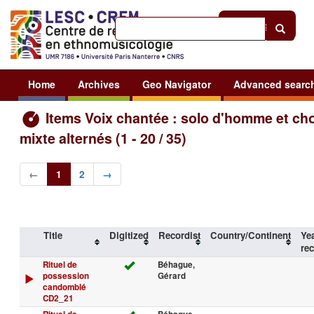
Help
|
Sign in
Home
Archives
Geo Navigator
Advanced searc
Items Voix chantée : solo d'homme et ch
mixte alternés (1 - 20 / 35)
←
1
2
→
Title
Digitized
Recordist
Country/Continent
Yea
re
Rituel de
Béhague,
possession
Gérard
candomblé
CD2_21