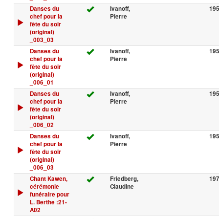
Danses du
Ivanoff,
19
chef pour la
Pierre
fête du soir
(original)
_003_03
Danses du
Ivanoff,
19
chef pour la
Pierre
fête du soir
(original)
_006_01
Danses du
Ivanoff,
19
chef pour la
Pierre
fête du soir
(original)
_006_02
Danses du
Ivanoff,
19
chef pour la
Pierre
fête du soir
(original)
_006_03
Chant Kawen,
Friedberg,
19
cérémonie
Claudine
funéraire pour
L. Berthe :21-
A02