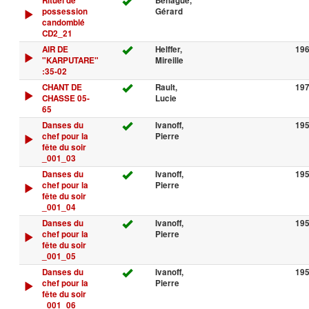
Rituel de
Béhague,
possession
Gérard
candomblé
CD2_21
AIR DE
Helffer,
19
"KARPUTARE"
Mireille
:35-02
CHANT DE
Rault,
19
CHASSE 05-
Lucie
65
Danses du
Ivanoff,
19
chef pour la
Pierre
fête du soir
_001_03
Danses du
Ivanoff,
19
chef pour la
Pierre
fête du soir
_001_04
Danses du
Ivanoff,
19
chef pour la
Pierre
fête du soir
_001_05
Danses du
Ivanoff,
19
chef pour la
Pierre
fête du soir
_001_06