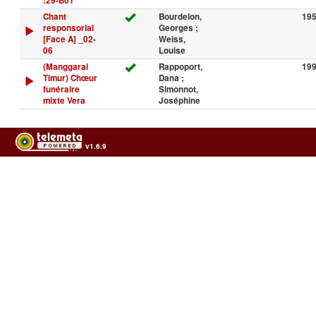
:29-B01
Chant
Bourdelon,
19
responsorial
Georges ;
[Face A] _02-
Weiss,
06
Louise
(Manggarai
Rappoport,
19
Timur) Chœur
Dana ;
funéraire
Simonnot,
mixte Vera
Joséphine
v1.6.9
Usage of the archives in the respect of cultural heritage of