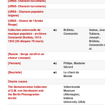
[URSS- Chanson turcomane]
[URSS- Chanson turcomane]
[URSS - Chanson populaire
tsigane]
[URSS - Choeur de l'Armée
Rouge]
Collection universelle de
Brăiloiu,
Gabus, Jean
musique populaire : archives
Constantin
Tubiana,
Constantin Brailoiu, 1913-
Joseph ;
1953 [30 disques 78 tours]
Brăiloiu,
Constantin 
al.
[Russie : Serge Jaroff et un
choeur cosaque]
[Vietnam]
Philipe, Madame
Gérard
[Bouriatie]
Le chant du
Monde
Chants russes
The Demonstration Collection
Volkerkunde
of E.M. von Hornbostel and
Museum
the Berlin Phonogramm-
(Allemagne),
Archiv
Indiana
University (USA)