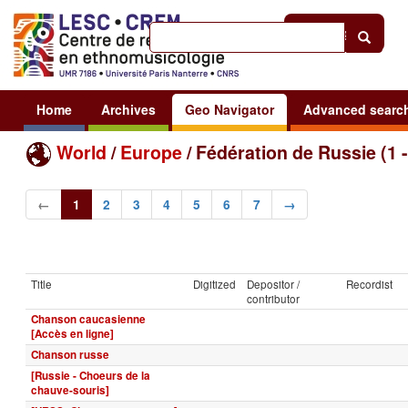
Help
|
Sign in
Home
Archives
Geo Navigator
Advanced searc
World
/
Europe
/ Fédération de Russie (1 -
←
1
2
3
4
5
6
7
→
Title
Digitized
Depositor /
Recordist
contributor
Chanson caucasienne
[Accès en ligne]
Chanson russe
[Russie - Choeurs de la
chauve-souris]