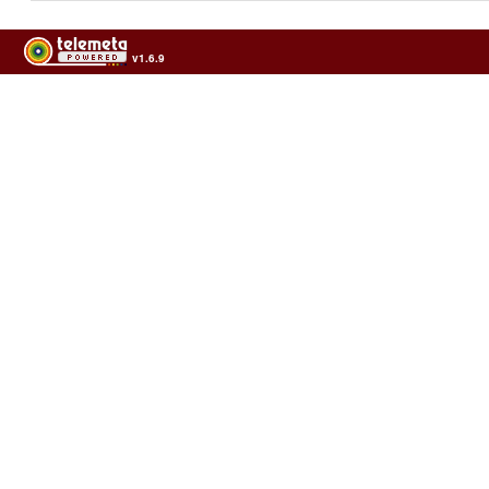
v1.6.9
Usage of the archives in the respect of cultural heritage of