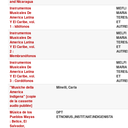
and Nicaragua
Instrumentos
MEFLI
Musicales De
MARIA
America Latina
TERES
Y El Caribe, vol.
ET
1 : Idiófonos
AUTRE
Instrumentos
MELFI
Musicales De
MARIA
America Latina
TERES
Y El Caribe, vol.
ET
2 :
AUTRE
Membranófonos
Instrumentos
MELFI
Musicales De
MARIA
America Latina
TERES
Y El Caribe, vol.
ET
3 : Cordófonos
AUTRE
"Musiche della
Minelli, Carla
America
Indigena" [copie
de la cassette
audio publiée]
Música de los
DPT
Pueblos Mayas
ETNOMUS.,INSTIT.NAT.INDIGENISTA
: Belice, El
Salvador,