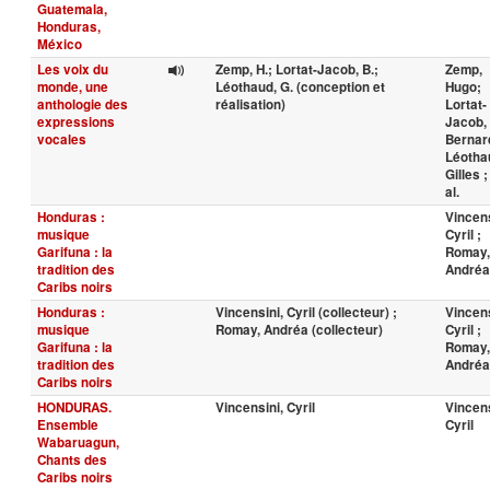
Guatemala,
Honduras,
México
Les voix du
Zemp, H.; Lortat-Jacob, B.;
Zemp,
monde, une
Léothaud, G. (conception et
Hugo;
anthologie des
réalisation)
Lortat-
expressions
Jacob,
vocales
Bernar
Léotha
Gilles ;
al.
Honduras :
Vincens
musique
Cyril ;
Garifuna : la
Romay,
tradition des
Andréa
Caribs noirs
Honduras :
Vincensini, Cyril (collecteur) ;
Vincens
musique
Romay, Andréa (collecteur)
Cyril ;
Garifuna : la
Romay,
tradition des
Andréa
Caribs noirs
HONDURAS.
Vincensini, Cyril
Vincens
Ensemble
Cyril
Wabaruagun,
Chants des
Caribs noirs