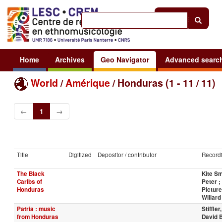
Help
|
Sign in
Home
Archives
Geo Navigator
Advanced searc
World
/
Amérique
/ Honduras (1 - 11 / 11)
←
1
→
Title
Digitized
Depositor / contributor
Recordi
The Black
Kite Sm
Caribs of
Peter ;
Honduras
Picture
Willard
Patria : music
Stiffler,
from Honduras
David B