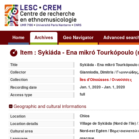
Home
Archives
Geo Navigator
Advanced searc
Item : Sykiáda - Ena mikró Tourkópoulo
Sykiáda - Ena mikró Tourkópoulo
Title
Gianniodis, Dimitris / Γιαννιώδη
Collector
Îles d'Oinoússes / Οινούσσες
Collection
Jan. 1, 2020 - Jan. 1, 2020
Recording date
full
Access type
Geographic and cultural informations
Chios
Location
Village de Sykiáda (Nord de l'île
Location details
Nord-est Egéen / Βορειοανατολ
Cultural area
grecque
Language