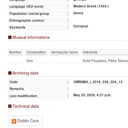
Modern Greek (1453-)
Language (ISO norm)
Grecs
Population / social group
Ethnographic context
Carnaval
Keywords
Musical informations
Number
Composition
Vernacular name
Interprets
Voix
Sofía Poupálou, Pátra Tsim
Archiving data
CNRSMH_I_2019_036_034_15
Code
Remarks
May 25, 2020, 4:21 p.m.
Last modification
Technical data
Dublin Core