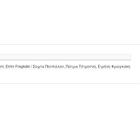
oúni, Eiríni Fragkáki / Σοφία Πουπάλου, Πάτρα Τσιμούνη, Ειρήνη Φραγκάκη