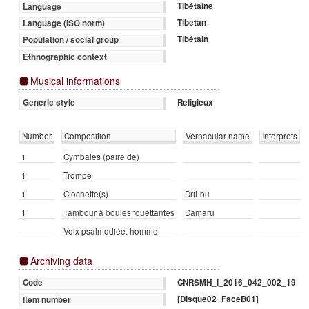
Tibétaine
Language
Tibetan
Language (ISO norm)
Tibétain
Population / social group
Ethnographic context
Musical informations
Religieux
Generic style
Number
Composition
Vernacular name
Interprets
1
Cymbales (paire de)
1
Trompe
1
Clochette(s)
Dril-bu
1
Tambour à boules fouettantes
Damaru
Voix psalmodiée: homme
Archiving data
CNRSMH_I_2016_042_002_19
Code
[Disque02_FaceB01]
Item number