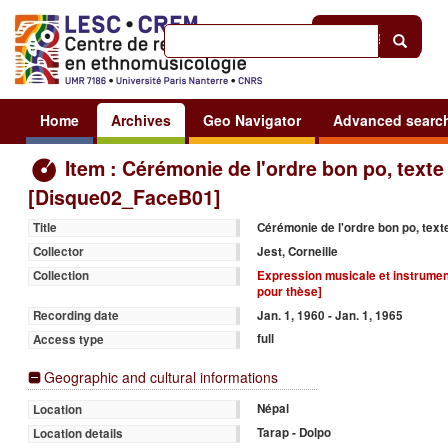
Help
|
Sign in
Home
Archives
Geo Navigator
Advanced searc
Item : Cérémonie de l'ordre bon po, texte
[Disque02_FaceB01]
Cérémonie de l'ordre bon po, text
Title
Jest, Corneille
Collector
Expression musicale et instrume
Collection
pour thèse]
Jan. 1, 1960 - Jan. 1, 1965
Recording date
full
Access type
Geographic and cultural informations
Népal
Location
Tarap - Dolpo
Location details