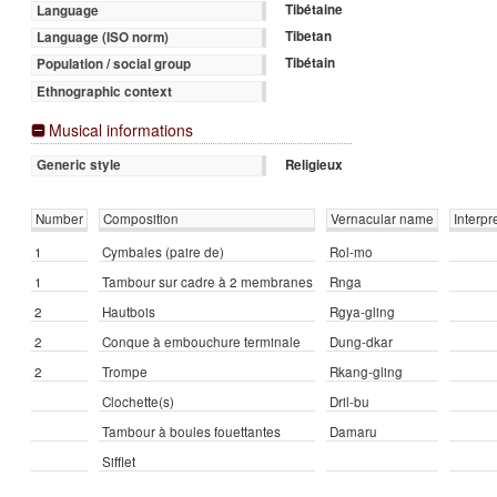
Tibétaine
Language
Tibetan
Language (ISO norm)
Tibétain
Population / social group
Ethnographic context
Musical informations
Religieux
Generic style
Number
Composition
Vernacular name
Interpr
1
Cymbales (paire de)
Rol-mo
1
Tambour sur cadre à 2 membranes
Rnga
2
Hautbois
Rgya-gling
2
Conque à embouchure terminale
Dung-dkar
2
Trompe
Rkang-gling
Clochette(s)
Dril-bu
Tambour à boules fouettantes
Damaru
Sifflet