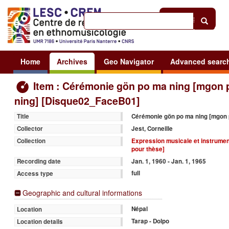
Help
|
Sign in
Home
Archives
Geo Navigator
Advanced searc
Item : Cérémonie gön po ma ning [mgon 
ning] [Disque02_FaceB01]
Cérémonie gön po ma ning [mgon 
Title
Jest, Corneille
Collector
Expression musicale et instrume
Collection
pour thèse]
Jan. 1, 1960 - Jan. 1, 1965
Recording date
full
Access type
Geographic and cultural informations
Népal
Location
Tarap - Dolpo
Location details