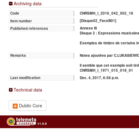
Archiving data
CNRSMH_I_2016_042_002_18
Code
[Disque02_FaceB01]
Item number
Annexe III
Published references
Disque 2 : Expressions musicales d
Exemples de timbre de certains i
Notes ajoutées par C.LUKASIEWIC
Remarks
Il semble que cet exemple soit tir
CNRSMH_I_1971_015_018_01
Dec. 4, 2017, 6:58 p.m.
Last modification
Technical data
Dublin Core
v1.6.9
Usage of the archives in the respect of cultural heritage of