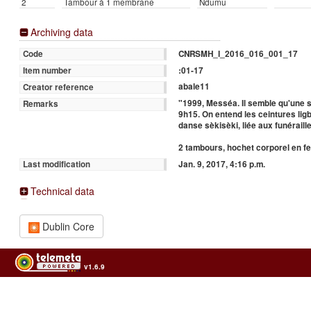
2
Tambour à 1 membrane
Ndumu
Archiving data
CNRSMH_I_2016_016_001_17
Code
:01-17
Item number
abale11
Creator reference
"1999, Messéa. Il semble qu'une s
Remarks
9h15. On entend les ceintures lig
danse sèkisèki, liée aux funéraille
2 tambours, hochet corporel en f
Jan. 9, 2017, 4:16 p.m.
Last modification
Technical data
Dublin Core
v1.6.9
Usage of the archives in the respect of cultural heritage of