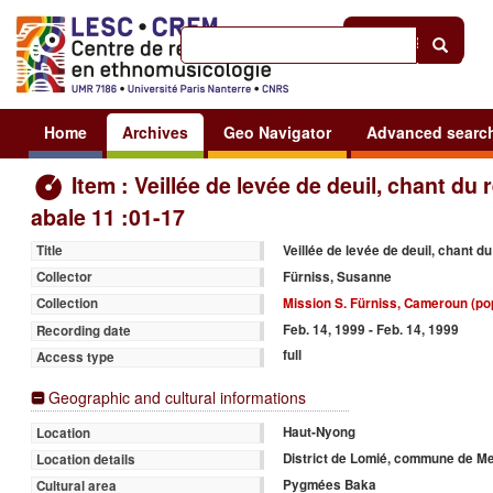
Help
|
Sign in
Home
Archives
Geo Navigator
Advanced searc
Item : Veillée de levée de deuil, chant du 
abale 11 :01-17
Veillée de levée de deuil, chant d
Title
Fürniss, Susanne
Collector
Mission S. Fürniss, Cameroun (po
Collection
Feb. 14, 1999 - Feb. 14, 1999
Recording date
full
Access type
Geographic and cultural informations
Haut-Nyong
Location
District de Lomié, commune de M
Location details
Pygmées Baka
Cultural area