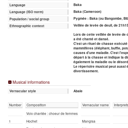
Baka
Language
Baka (Cameroon)
Language (ISO norm)
Pygmée : Baka (ou Bangombe, Bi
Population / social group
Veillée de levée de deuil, de 21h1
Ethnographic context
Lors de cette veillée de levée de d
a été chanté et dansé.
C'est un rituel de chasse exécut
mammifères (éléphant, buffle, pot
causes d'une maladie. C'est l'esp
départ à la chasse et indique la d
également la maladie ou le désord
Le répertoire musical peut aussi ê
divertissement.
Musical informations
Abale
Vernacular style
Number
Composition
Vernacular name
Interpret
Voix chantée : choeur de femmes
1
Hochet
Mangisa