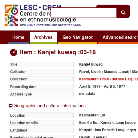
Help
|
Sign in
Home
Archives
Geo Navigator
Advanced searc
Item : Kanjet kuwaq :03-18
Kanjet kuwaq
Title
Revel, Nicole; Maceda, José; I 
Collector
Kalimantan Timur (Bornéo Est) ; R
Collection
April 5, 1977 - April 5, 1977
Recording date
metadata
Access type
Geographic and cultural informations
Kalimantan Est
Location
Bornéo Est, Kenyah, Long Leqes
Location details
Kenyah Uma Bem de Long Leqes
Language
Dayak : Kenyah
Population / social group