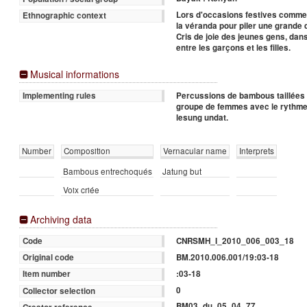
Lors d'occasions festives comme 
Ethnographic context
la véranda pour piler une grande qu
Cris de joie des jeunes gens, dans
entre les garçons et les filles.
Musical informations
Percussions de bambous taillées 
Implementing rules
groupe de femmes avec le rythme de
lesung undat.
Number
Composition
Vernacular name
Interprets
Bambous entrechoqués
Jatung but
Voix criée
Archiving data
CNRSMH_I_2010_006_003_18
Code
BM.2010.006.001/19:03-18
Original code
:03-18
Item number
0
Collector selection
BM03_du_05_04_77