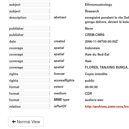
Ethnomusicology
subject
Research
subject
abstract
enregistré pendant le rite D
description
gongs dehors, devant le kok
publisher
None
publisher
CREM-CNRS
created
date
2006-11-09T00:00:00Z
spatial
coverage
Indonésie
spatial
coverage
Asie du Sud-Est
spatial
coverage
Asie
spatial
coverage
FLORES, TANJUNG BUNGA,
license
rights
Copie interdite
accessRights
rights
public
extent
format
00:00:50
medium
format
CDR
MIME type
format
audio/x-wav
isPartOf
relation
http://archives.crem-cnrs.fr/
Normal View