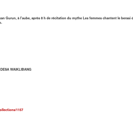
okan Gurun, à l'aube, après 8 h de récitation du mythe Les femmes chantent le bera
o.
 DESA WAIKLIBANG
collections/1157