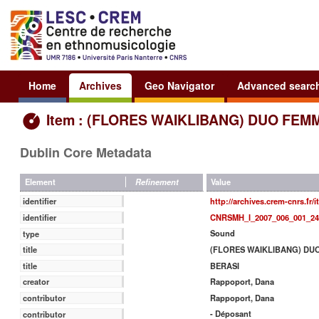
Home
Archives
Geo Navigator
Advanced searc
Item : (FLORES WAIKLIBANG) DUO FEMM
Dublin Core Metadata
Value
Element
Refinement
http://archives.crem-cnrs.fr/
identifier
CNRSMH_I_2007_006_001_24
identifier
Sound
type
(FLORES WAIKLIBANG) DUO 
title
BERASI
title
Rappoport, Dana
creator
Rappoport, Dana
contributor
- Déposant
contributor