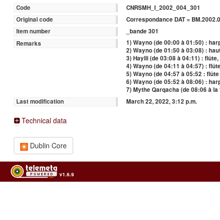
CNRSMH_I_2002_004_301
Code
Correspondance DAT = BM.2002.0
Original code
_bande 301
Item number
1) Wayno (de 00:00 à 01:50) : har
Remarks
2) Wayno (de 01:50 à 03:08) : hau
3) Haylli (de 03:08 à 04:11) : flûte
4) Wayno (de 04:11 à 04:57) : flût
5) Wayno (de 04:57 à 05:52 : flûte
6) Wayno (de 05:52 à 08:06) : har
7) Mythe Qarqacha (de 08:06 à la
March 22, 2022, 3:12 p.m.
Last modification
Technical data
Dublin Core
v1.6.9
Usage of the archives in the respect of cultural heritage of