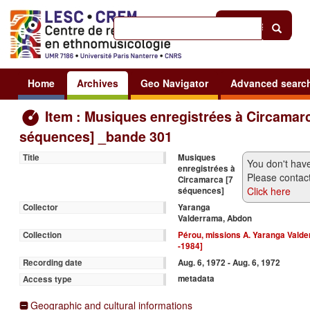
Help
|
Sign in
Home
Archives
Geo Navigator
Advanced searc
Item : Musiques enregistrées à Circamarc
séquences] _bande 301
Musiques
Title
You don't have
enregistrées à
Please contact
Circamarca [7
Click here
séquences]
Yaranga
Collector
Valderrama, Abdon
Pérou, missions A. Yaranga Valder
Collection
-1984]
Aug. 6, 1972 - Aug. 6, 1972
Recording date
metadata
Access type
Geographic and cultural informations