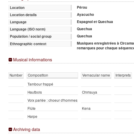
Pérou
Location
Ayacucho
Location details
Espagnol et Quechua
Language
Quechua
Language (ISO norm)
Quechua
Population / social group
Musiques enregistrées à Circamar
Ethnographic context
remarques pour chaque séquenc
Musical informations
Number
Composition
Vernacular name
Interprets
Tambour frappé
Hautbois
Chirisuya
Voix parlée : choeur d'hommes
Flûte
Kena
Harpe
Archiving data