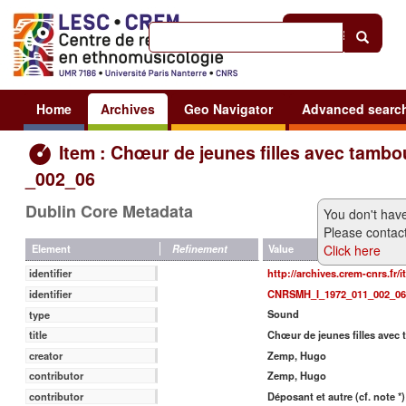
Help
|
Sign in
Home
Archives
Geo Navigator
Advanced searc
Item : Chœur de jeunes filles avec tambo
_002_06
Dublin Core Metadata
You don't have
Please contact
Click here
Value
Element
Refinement
http://archives.crem-cnrs.fr/
identifier
CNRSMH_I_1972_011_002_06
identifier
Sound
type
Chœur de jeunes filles avec
title
Zemp, Hugo
creator
Zemp, Hugo
contributor
Déposant et autre (cf. note *)
contributor