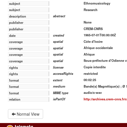
Ethnomusicology
subject
Research
subject
abstract
description
None
publisher
CREM-CNRS
publisher
1965-07-01T00:00:00Z
created
date
Côte d'Ivoire
spatial
coverage
Afrique occidentale
spatial
coverage
Afrique
spatial
coverage
Sous-préfecture d'Odienne vi
spatial
coverage
Copie interdite
license
rights
restricted
accessRights
rights
00:02:25
extent
format
Bande(s) Magnétique(s) ; Ø 13
medium
format
audio/x-wav
MIME type
format
http://archives.crem-cnrs.fr/c
isPartOf
relation
Normal View