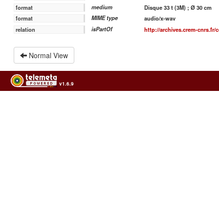
medium
format
Disque 33 t (3M) ; Ø 30 cm
MIME type
format
audio/x-wav
isPartOf
relation
http://archives.crem-cnrs.fr/
Normal View
v1.6.9
Usage of the archives in the respect of cultural heritage of