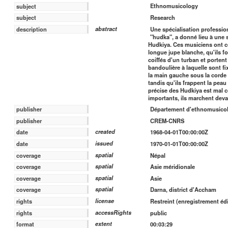
Ethnomusicology
subject
Research
subject
abstract
Une spécialisation profession
description
"hudka", a donné lieu à une s
Hudkiya. Ces musiciens ont c
longue jupe blanche, qu'ils f
coiffés d'un turban et porten
bandoulière à laquelle sont fix
la main gauche sous la corde 
tandis qu'ils frappent la pea
précise des Hudkiya est mal 
importants, ils marchent deva
publisher
Département d'ethnomusicol
publisher
CREM-CNRS
created
date
1968-04-01T00:00:00Z
issued
date
1970-01-01T00:00:00Z
spatial
coverage
Népal
spatial
coverage
Asie méridionale
spatial
coverage
Asie
spatial
coverage
Darna, district d'Accham
license
rights
Restreint (enregistrement édi
accessRights
rights
public
extent
format
00:03:29