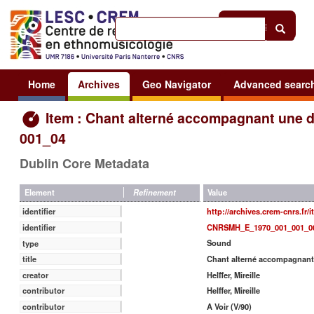
Help
|
Sign in
Home
Archives
Geo Navigator
Advanced searc
Item : Chant alterné accompagnant une 
001_04
Dublin Core Metadata
Value
Element
Refinement
http://archives.crem-cnrs.fr/
identifier
CNRSMH_E_1970_001_001_0
identifier
Sound
type
Chant alterné accompagnant
title
Helffer, Mireille
creator
Helffer, Mireille
contributor
A Voir (V/90)
contributor