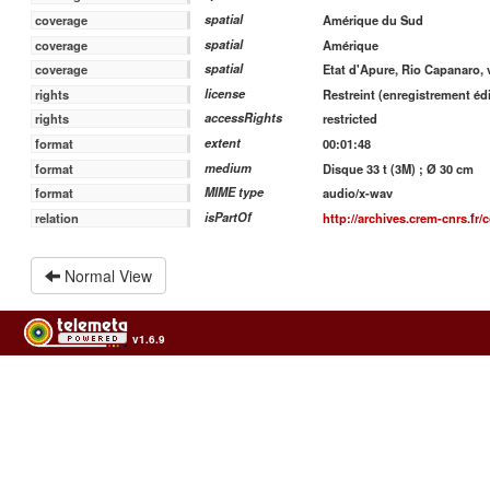
spatial
coverage
Amérique du Sud
spatial
coverage
Amérique
spatial
coverage
Etat d'Apure, Rio Capanaro, v
license
rights
Restreint (enregistrement édi
accessRights
rights
restricted
extent
format
00:01:48
medium
format
Disque 33 t (3M) ; Ø 30 cm
MIME type
format
audio/x-wav
isPartOf
relation
http://archives.crem-cnrs.fr/
Normal View
v1.6.9
Usage of the archives in the respect of cultural heritage of