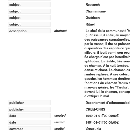
Research
subject
Chamanisme
subject
Guérison
subject
Rituel
subject
abstract
Le chef de la communauté Yar
description
guérisseur, il entre, au moy
des puissances surnaturelles.
par la transe; il tire sa puiss
disposition des esprits ce qu
ailleurs, il jouit parmi son p
Sa charge n'est pas héréditair
aptitudes. En réalité, très so
de chaman. A la nuit tombée
danse et chant. Le chaman est 
jambes repliées. A ses côtés, 
gauche, les hommes; derrière 
fonctions du chaman Yaruro es
mauvais génies, les "Yaruka". L
devant lui, le chaman, par as
d'extirper le mal.
publisher
Département d'ethnomusicol
publisher
CREM-CNRS
created
date
1949-01-01T00:00:00Z
issued
date
1954-01-01T00:00:00Z
spatial
coverage
Venezuela