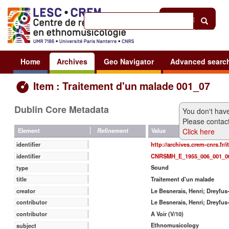
Help
|
Sign in
Home
Archives
Geo Navigator
Advanced searc
Item : Traitement d'un malade 001_07
Dublin Core Metadata
You don't have
Please contact
Click here
Value
Element
Refinement
http://archives.crem-cnrs.fr/
identifier
CNRSMH_E_1955_006_001_0
identifier
Sound
type
Traitement d'un malade
title
Le Besnerais, Henri; Dreyfu
creator
Le Besnerais, Henri; Dreyfu
contributor
A Voir (V/10)
contributor
Ethnomusicology
subject