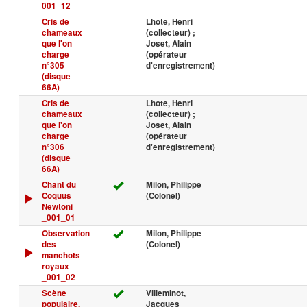
001_12
Cris de
Lhote, Henri
chameaux
(collecteur) ;
que l'on
Joset, Alain
charge
(opérateur
n°305
d'enregistrement)
(disque
66A)
Cris de
Lhote, Henri
chameaux
(collecteur) ;
que l'on
Joset, Alain
charge
(opérateur
n°306
d'enregistrement)
(disque
66A)
Chant du
Milon, Philippe
Coquus
(Colonel)
Newtoni
_001_01
Observation
Milon, Philippe
des
(Colonel)
manchots
royaux
_001_02
Scène
Villeminot,
populaire,
Jacques