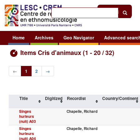
Help
|
Sign in
Home
Archives
Geo Navigator
Advanced searc
Items Cris d'animaux (1 - 20 / 32)
←
1
2
→
Title
Digitized
Recordist
Country/Continent
Singes
Chapelle, Richard
hurleurs
(nuit) A03
Singes
Chapelle, Richard
hurleurs
(nuit) A04