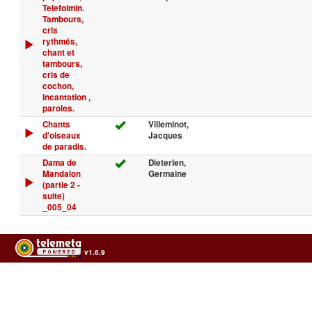
Telefolmin.
Tambours,
cris
rythmés,
chant et
tambours,
cris de
cochon,
incantation ,
paroles.
Chants
Villeminot,
d'oiseaux
Jacques
de paradis.
Dama de
Dieterlen,
Mandalon
Germaine
(partie 2 -
suite)
_005_04
v1.6.9
Usage of the archives in the respect of cultural heritage of