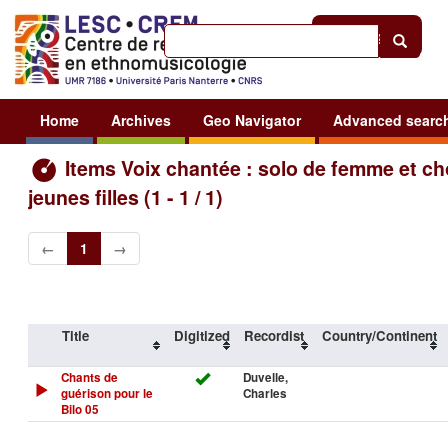
Help
|
Sign in
Home
Archives
Geo Navigator
Advanced searc
Items Voix chantée : solo de femme et c
jeunes filles (1 - 1 / 1)
←
1
→
Title
Digitized
Recordist
Country/Continent
Chants de
Duvelle,
guérison pour le
Charles
Bilo 05