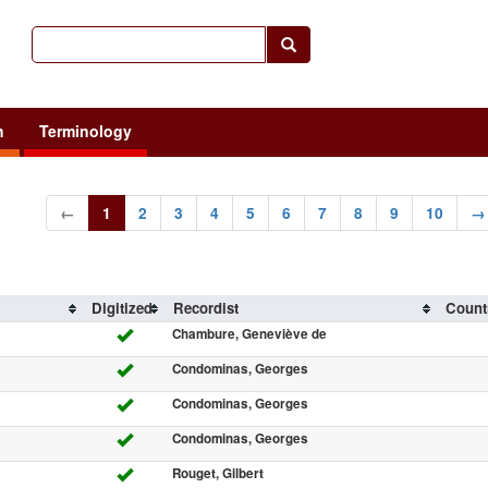
h
Terminology
←
1
2
3
4
5
6
7
8
9
10
→
Digitized
Recordist
Count
Chambure, Geneviève de
Condominas, Georges
Condominas, Georges
Condominas, Georges
Rouget, Gilbert