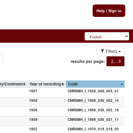
Help
|
Sign in
Filters
results per page:
20
ry/Continent
Year of recording
Code
1957
CNRSMH_I_1958_008_003_01
1958
CNRSMH_I_1969_036_002_14
1958
CNRSMH_I_1969_036_002_16
1959
CNRSMH_I_1969_036_021_11
1952
CNRSMH_I_1970_019_018_05