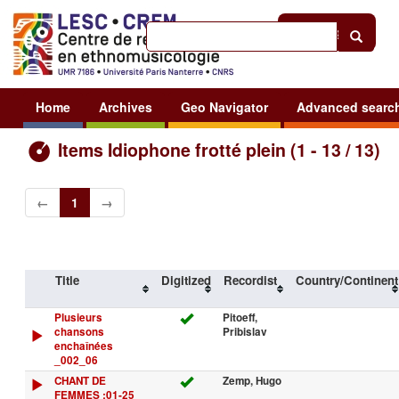
Help
|
Sign in
Home
Archives
Geo Navigator
Advanced searc
Items Idiophone frotté plein (1 - 13 / 13)
←
1
→
Title
Digitized
Recordist
Country/Continent
Plusieurs
Pitoeff,
chansons
Pribislav
enchaînées
_002_06
CHANT DE
Zemp, Hugo
FEMMES :01-25