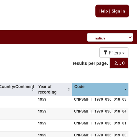
Help
|
Sign in
Filters
results per page:
20
Country/Continent
Year of
Code
recording
1959
CNRSMH_I_1970_036_018_03
1959
CNRSMH_I_1970_036_018_04
1959
CNRSMH_I_1970_036_019_01
1959
CNRSMH_I_1970_036_019_03