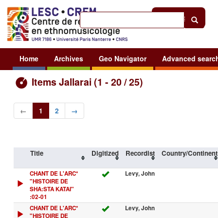
Help
|
Sign in
Home
Archives
Geo Navigator
Advanced searc
Items Jallarai (1 - 20 / 25)
←
1
2
→
Title
Digitized
Recordist
Country/Continent
CHANT DE L'ARC*
Levy, John
"HISTOIRE DE
SHA:STA KATAI"
:02-01
CHANT DE L'ARC*
Levy, John
"HISTOIRE DE