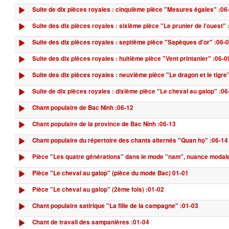
Suite de dix pièces royales : cinquième pièce "Mesures égales" :06
Suite des dix pièces royales : sixième pièce "Le prunier de l'ouest" 
Suite des dix pièces royales : septième pièce "Sapèques d'or" :06-
Suite des dix pièces royales : huitième pièce "Vent printanier" :06-0
Suite des dix pièces royales : neuvième pièce "Le dragon et le tigre
Suite de dix pièces royales : dixième pièce "Le cheval au galop" :06
Chant populaire de Bac Ninh :06-12
Chant populaire de la province de Bac Ninh :06-13
Chant populaire du répertoire des chants alternés "Quan họ" :06-14
Pièce "Les quatre générations" dans le mode "nam", nuance modal
Pièce "Le cheval au galop" (pièce du mode Bac) 01-01
Pièce "Le cheval au galop" (2ème fois) :01-02
Chant populaire satirique "La fille de la campagne" :01-03
Chant de travail des sampanières :01-04