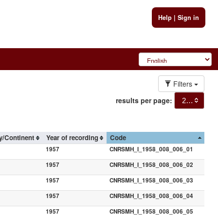
Help
|
Sign in
Filters
results per page:
20
y/Continent
Year of recording
Code
1957
CNRSMH_I_1958_008_006_01
1957
CNRSMH_I_1958_008_006_02
1957
CNRSMH_I_1958_008_006_03
1957
CNRSMH_I_1958_008_006_04
1957
CNRSMH_I_1958_008_006_05