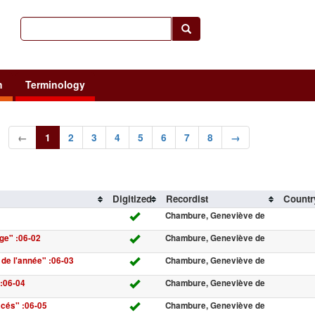
h
Terminology
←
1
2
3
4
5
6
7
8
→
Digitized
Recordist
Countr
Chambure, Geneviève de
ige" :06-02
Chambure, Geneviève de
 de l'année" :06-03
Chambure, Geneviève de
 :06-04
Chambure, Geneviève de
acés" :06-05
Chambure, Geneviève de