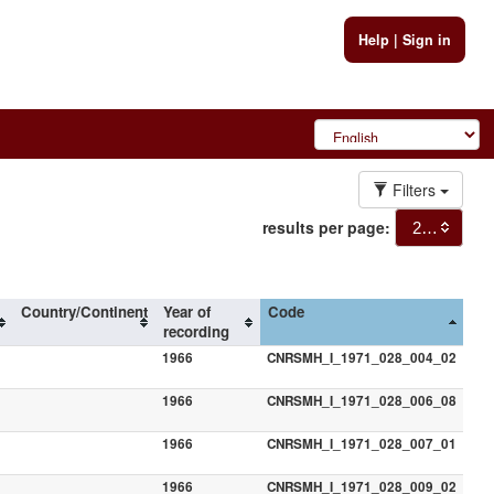
Help
|
Sign in
Filters
results per page:
20
Country/Continent
Year of
Code
recording
1966
CNRSMH_I_1971_028_004_02
1966
CNRSMH_I_1971_028_006_08
1966
CNRSMH_I_1971_028_007_01
1966
CNRSMH_I_1971_028_009_02