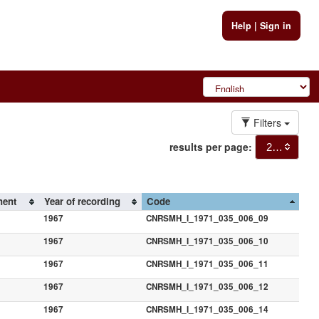
Help
|
Sign in
Filters
results per page:
20
nent
Year of recording
Code
1967
CNRSMH_I_1971_035_006_09
1967
CNRSMH_I_1971_035_006_10
1967
CNRSMH_I_1971_035_006_11
1967
CNRSMH_I_1971_035_006_12
1967
CNRSMH_I_1971_035_006_14