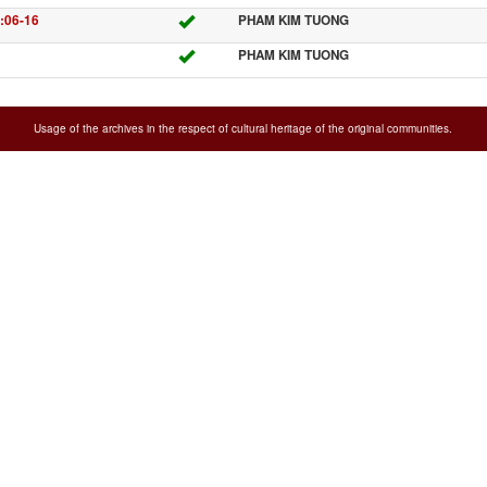
 :06-16
PHAM KIM TUONG
PHAM KIM TUONG
Usage of the archives in the respect of cultural heritage of the original communities.