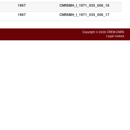
1967
CNRSMH_I_1971_035_006_16
1967
CNRSMH_I_1971_035_006_17
Copyright © 2026 CREM-CNRS
Legal notices