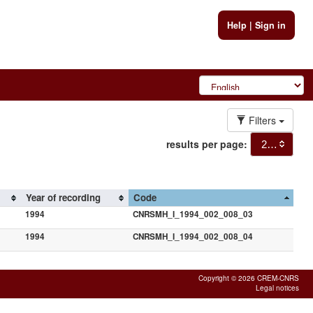
Help
|
Sign in
Filters
results per page:
20
Year of recording
Code
1994
CNRSMH_I_1994_002_008_03
1994
CNRSMH_I_1994_002_008_04
Copyright © 2026 CREM-CNRS
Legal notices