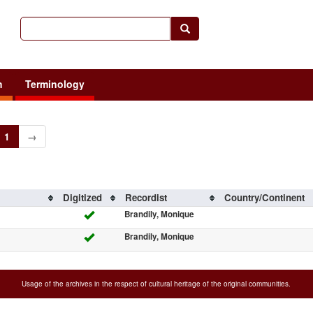
h
Terminology
1
→
Digitized
Recordist
Country/Continent
Brandily, Monique
Brandily, Monique
Usage of the archives in the respect of cultural heritage of the original communities.