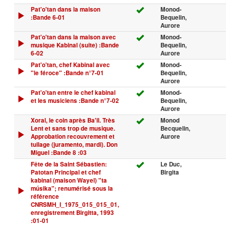
Pat'o'tan dans la maison
Monod-
:Bande 6-01
Bequelin,
Aurore
Pat'o'tan dans la maison avec
Monod-
musique Kabinal (suite) :Bande
Bequelin,
6-02
Aurore
Pat'o'tan, chef Kabinal avec
Monod-
"le féroce" :Bande n°7-01
Bequelin,
Aurore
Pat'o'tan entre le chef kabinal
Monod-
et les musiciens :Bande n°7-02
Bequelin,
Aurore
Xoral, le coin après Ba'il. Très
Monod
Lent et sans trop de musique.
Becquelin,
Approbation recouvrement et
Aurore
tuilage (juramento, mardi). Don
Miguel :Bande 8 :03
Fête de la Saint Sébastien:
Le Duc,
Patotan Principal et chef
Birgita
kabinal (maison Wayel) "ta
músika"; renumérisé sous la
référence
CNRSMH_I_1975_015_015_01,
enregistrement Birgitta, 1993
:01-01