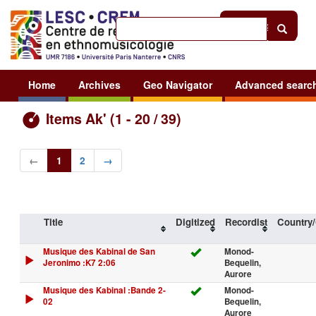
Help
|
Sign in
Home
Archives
Geo Navigator
Advanced searc
Items Ak' (1 - 20 / 39)
←
1
2
→
Title
Digitized
Recordist
Country/
Musique des Kabinal de San
Monod-
Jeronimo :K7 2:06
Bequelin,
Aurore
Musique des Kabinal :Bande 2-
Monod-
02
Bequelin,
Aurore