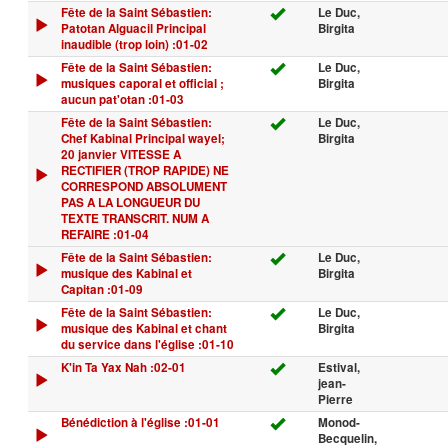
Fête de la Saint Sébastien:
Le Duc,
Patotan Alguacil Principal
Birgita
inaudible (trop loin) :01-02
Fête de la Saint Sébastien:
Le Duc,
musiques caporal et official ;
Birgita
aucun pat'otan :01-03
Fête de la Saint Sébastien:
Le Duc,
Chef Kabinal Principal wayel;
Birgita
20 janvier VITESSE A
RECTIFIER (TROP RAPIDE) NE
CORRESPOND ABSOLUMENT
PAS A LA LONGUEUR DU
TEXTE TRANSCRIT. NUM A
REFAIRE :01-04
Fête de la Saint Sébastien:
Le Duc,
musique des Kabinal et
Birgita
Capitan :01-09
Fête de la Saint Sébastien:
Le Duc,
musique des Kabinal et chant
Birgita
du service dans l'église :01-10
K'in Ta Yax Nah :02-01
Estival,
jean-
Pierre
Bénédiction à l'église :01-01
Monod-
Becquelin,