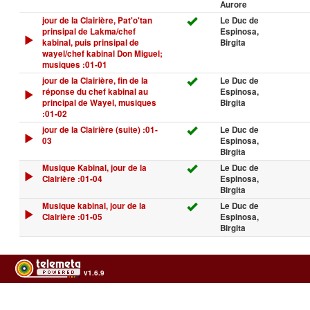
Aurore
jour de la Clairière, Pat'o'tan
Le Duc de
prinsipal de Lakma/chef
Espinosa,
kabinal, puis prinsipal de
Birgita
wayel/chef kabinal Don Miguel;
musiques :01-01
jour de la Clairière, fin de la
Le Duc de
réponse du chef kabinal au
Espinosa,
principal de Wayel, musiques
Birgita
:01-02
jour de la Clairière (suite) :01-
Le Duc de
03
Espinosa,
Birgita
Musique Kabinal, jour de la
Le Duc de
Clairière :01-04
Espinosa,
Birgita
Musique kabinal, jour de la
Le Duc de
Clairière :01-05
Espinosa,
Birgita
v1.6.9
Usage of the archives in the respect of cultural heritage of