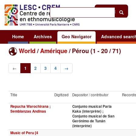
Help
|
Sign in
Home
Archives
Geo Navigator
Advanced searc
World
/
Amérique
/ Pérou (1 - 20 / 71)
←
1
2
3
4
→
Title
Digitized
Depositor / contributor
Recordis
Repucha Warochirana ;
Conjunto musical Paria
Semblanzas Andinas
Kaka (interprète) ;
Conjunto musical de San
Gerónimo de Tunán
(interprète)
Music of Peru [4