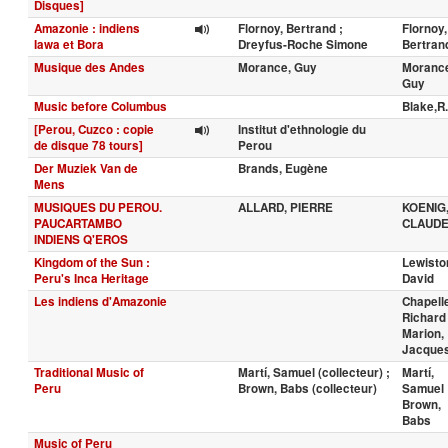
Disques]
Amazonie : indiens
Flornoy, Bertrand ;
Flornoy,
Iawa et Bora
Dreyfus-Roche Simone
Bertran
Musique des Andes
Morance, Guy
Moranc
Guy
Music before Columbus
Blake,R.
[Perou, Cuzco : copie
Institut d'ethnologie du
de disque 78 tours]
Perou
Der Muziek Van de
Brands, Eugène
Mens
MUSIQUES DU PEROU.
ALLARD, PIERRE
KOENIG
PAUCARTAMBO
CLAUD
INDIENS Q'EROS
Kingdom of the Sun :
Lewisto
Peru's Inca Heritage
David
Les indiens d'Amazonie
Chapell
Richard 
Marion,
Jacque
Traditional Music of
Martí, Samuel (collecteur) ;
Martí,
Peru
Brown, Babs (collecteur)
Samuel 
Brown,
Babs
Music of Peru