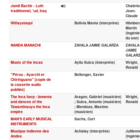
Jamil Bachir - Luth
Chabrier
traditionnel, 'ud, Iraq
Jean-
Claude
Wiñayataqui
Bolivia Manta (interprète)
Hömber
Martin
(ingénie
du son)
NANDA MANACHI
ZAVALA JAIME GALARZA
ZAVALA
JAIME
GALAR
Music of the Incas
Ayllu Sulca (interprète)
Wright,
Ronald
"Pérou : Ayarchi et
Bellenger, Xavier
Chiringuano" [copie de
la cassette audio
publiée]
The Inca harp : laments
Aragon, Gabriel (musicien)
Wright,
and dances of the
; Sulca, Antonio (musicien)
Ronald
Tawantinsuyu the Inca
; Mendoza, Maximo
empire
(musicien)
MAN'S EARLY MUSICAL
Sachs, Curt
INSTRUMENTS
Musique indienne des
Achalay (interprète)
Jullienn
Andes
(ingénie