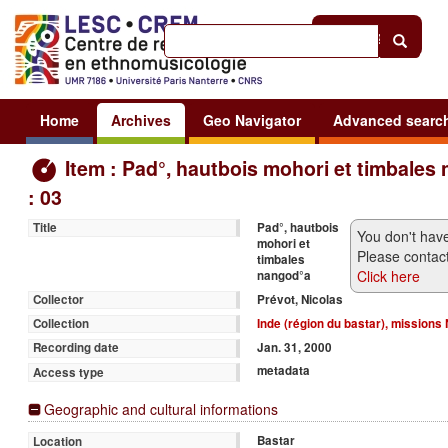
Help
|
Sign in
Home
Archives
Geo Navigator
Advanced searc
Item : Pad°, hautbois mohori et timbales
: 03
Pad°, hautbois
Title
You don't have
mohori et
Please contact
timbales
Click here
nangod°a
Prévot, Nicolas
Collector
Inde (région du bastar), missions
Collection
Jan. 31, 2000
Recording date
metadata
Access type
Geographic and cultural informations
Bastar
Location