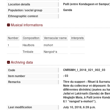
Palli (entre Kondagaon et Sampur
Location details
Ganda
Population / social group
Ethnographic context
Musical informations
Number
Composition
Vernacular name
Interprets
1
Hautbois
mohori
Timbale
Nangod°a
Archiving data
CNRSMH_I_2018_021_002_03
Code
: 03
Item number
Titre du support : Rituel & Surnatu
Remarks
Note du collecteur et déposant: 
différentes divinités) jouées au 
Jailal et Lakirnath (Ganda) de Ban
Hinglajin Mata, à Palli (entre Kon
II.1 ‘’nangod°a-mohori’’).
July 10, 2018, 6:39 p.m.
Last modification