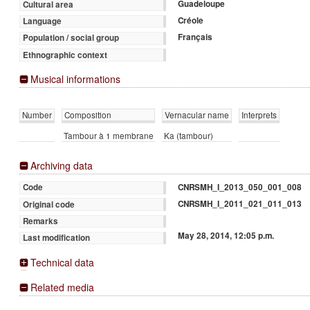
Guadeloupe
Cultural area
Créole
Language
Français
Population / social group
Ethnographic context
Musical informations
Number
Composition
Vernacular name
Interprets
Tambour à 1 membrane
Ka (tambour)
Archiving data
CNRSMH_I_2013_050_001_008
Code
CNRSMH_I_2011_021_011_013
Original code
Remarks
May 28, 2014, 12:05 p.m.
Last modification
Technical data
Related media