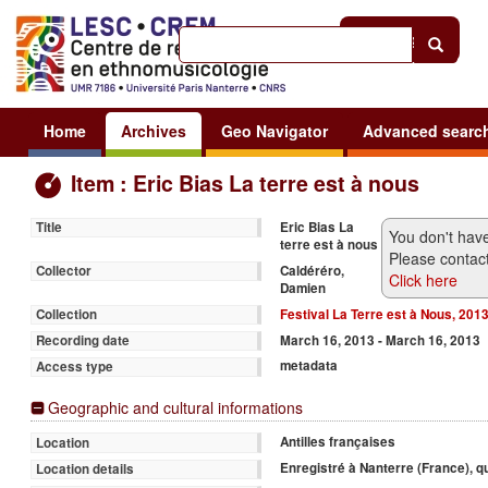
Help
|
Sign in
Home
Archives
Geo Navigator
Advanced searc
Item : Eric Bias La terre est à nous
Eric Bias La
Title
You don't have
terre est à nous
Please contact
Caldéréro,
Collector
Click here
Damien
Festival La Terre est à Nous, 201
Collection
March 16, 2013 - March 16, 2013
Recording date
metadata
Access type
Geographic and cultural informations
Antilles françaises
Location
Enregistré à Nanterre (France), q
Location details