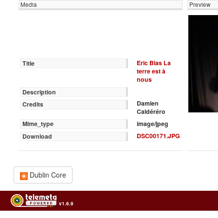
Media
Preview
Eric Bias La
Title
terre est à
nous
Description
Damien
Credits
Caldéréro
image/jpeg
Mime_type
DSC00171.JPG
Download
Dublin Core
v1.6.9
Usage of the archives in the respect of cultural heritage of