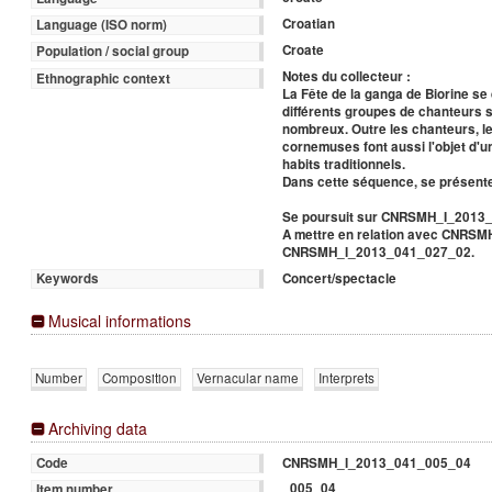
Croatian
Language (ISO norm)
Croate
Population / social group
Notes du collecteur :
Ethnographic context
La Fête de la ganga de Biorine se
différents groupes de chanteurs 
nombreux. Outre les chanteurs, l
cornemuses font aussi l'objet d'u
habits traditionnels.
Dans cette séquence, se présenten
Se poursuit sur CNRSMH_I_2013
A mettre en relation avec CNRS
CNRSMH_I_2013_041_027_02.
Concert/spectacle
Keywords
Musical informations
Number
Composition
Vernacular name
Interprets
Archiving data
CNRSMH_I_2013_041_005_04
Code
_005_04
Item number