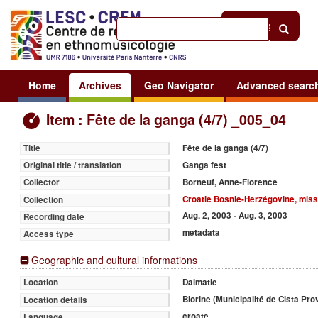
Help
|
Sign in
Home
Archives
Geo Navigator
Advanced searc
Item : Fête de la ganga (4/7) _005_04
Fête de la ganga (4/7)
Title
Ganga fest
Original title / translation
Borneuf, Anne-Florence
Collector
Croatie Bosnie-Herzégovine, miss
Collection
Aug. 2, 2003 - Aug. 3, 2003
Recording date
metadata
Access type
Geographic and cultural informations
Dalmatie
Location
Biorine (Municipalité de Cista Pro
Location details
croate
Language