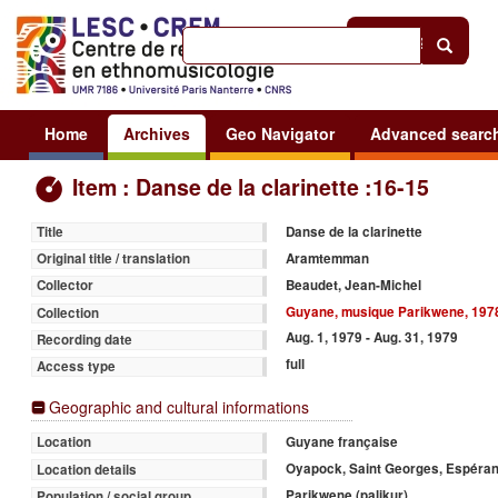
Help
|
Sign in
Home
Archives
Geo Navigator
Advanced searc
Item : Danse de la clarinette :16-15
Danse de la clarinette
Title
Aramtemman
Original title / translation
Beaudet, Jean-Michel
Collector
Guyane, musique Parikwene, 197
Collection
Aug. 1, 1979 - Aug. 31, 1979
Recording date
full
Access type
Geographic and cultural informations
Guyane française
Location
Oyapock, Saint Georges, Espéra
Location details
Parikwene (palikur)
Population / social group