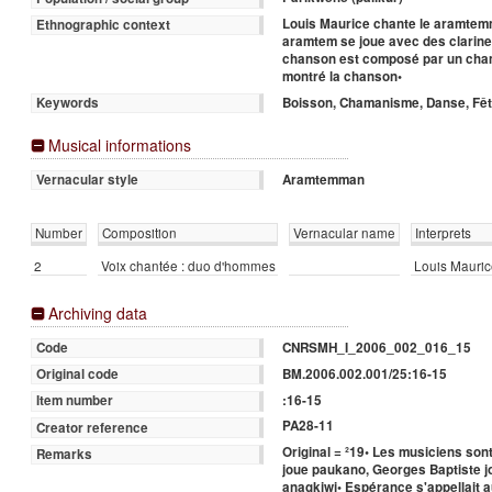
Louis Maurice chante le aramtemm
Ethnographic context
aramtem se joue avec des clarinet
chanson est composé par un chaman
montré la chanson•
Boisson, Chamanisme, Danse, Fê
Keywords
Musical informations
Aramtemman
Vernacular style
Number
Composition
Vernacular name
Interprets
2
Voix chantée : duo d'hommes
Louis Mauric
Archiving data
CNRSMH_I_2006_002_016_15
Code
BM.2006.002.001/25:16-15
Original code
:16-15
Item number
PA28-11
Creator reference
Original = ²19• Les musiciens son
Remarks
joue paukano, Georges Baptiste j
anagkiwi• Espérance s'appellait a