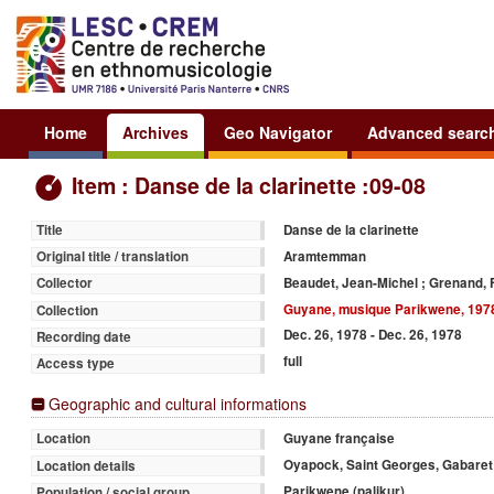
Home
Archives
Geo Navigator
Advanced searc
Item : Danse de la clarinette :09-08
Danse de la clarinette
Title
Aramtemman
Original title / translation
Beaudet, Jean-Michel ; Grenand, 
Collector
Guyane, musique Parikwene, 197
Collection
Dec. 26, 1978 - Dec. 26, 1978
Recording date
full
Access type
Geographic and cultural informations
Guyane française
Location
Oyapock, Saint Georges, Gabaret
Location details
Parikwene (palikur)
Population / social group