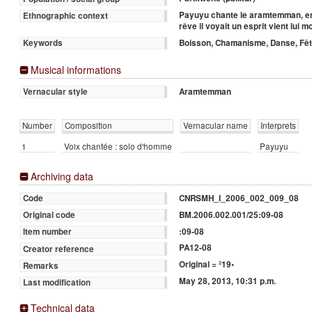
Payuyu chante le aramtemman, en
Ethnographic context
rêve il voyait un esprit vient lui
Boisson, Chamanisme, Danse, Fê
Keywords
Musical informations
Aramtemman
Vernacular style
Number
Composition
Vernacular name
Interprets
1
Voix chantée : solo d'homme
Payuyu
Archiving data
CNRSMH_I_2006_002_009_08
Code
BM.2006.002.001/25:09-08
Original code
:09-08
Item number
PA12-08
Creator reference
Original = ²19•
Remarks
May 28, 2013, 10:31 p.m.
Last modification
Technical data