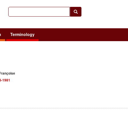
h
Terminology
Françoise
8-1981