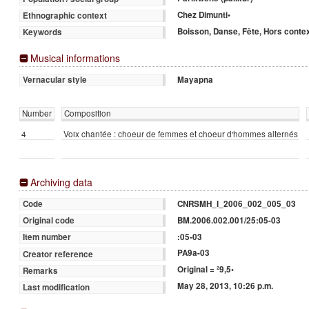
Chez Dimunti•
Ethnographic context
Boisson, Danse, Fête, Hors conte
Keywords
Musical informations
Mayapna
Vernacular style
Number
Composition
4
Voix chantée : choeur de femmes et choeur d'hommes alternés
Archiving data
CNRSMH_I_2006_002_005_03
Code
BM.2006.002.001/25:05-03
Original code
:05-03
Item number
PA9a-03
Creator reference
Original = ²9,5•
Remarks
May 28, 2013, 10:26 p.m.
Last modification