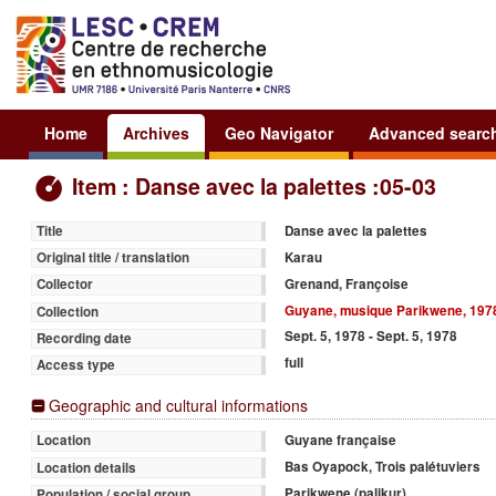
Home
Archives
Geo Navigator
Advanced searc
Item : Danse avec la palettes :05-03
Danse avec la palettes
Title
Karau
Original title / translation
Grenand, Françoise
Collector
Guyane, musique Parikwene, 197
Collection
Sept. 5, 1978 - Sept. 5, 1978
Recording date
full
Access type
Geographic and cultural informations
Guyane française
Location
Bas Oyapock, Trois palétuviers
Location details
Parikwene (palikur)
Population / social group