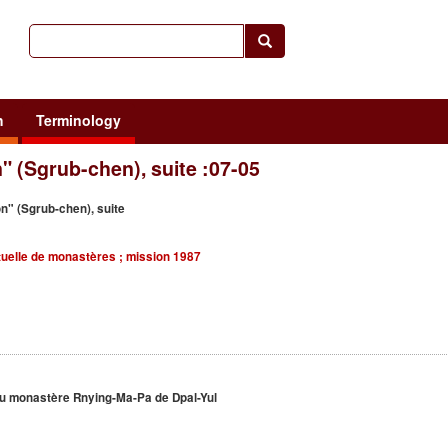
h
Terminology
n" (Sgrub-chen), suite :07-05
on" (Sgrub-chen), suite
ituelle de monastères ; mission 1987
au monastère Rnying-Ma-Pa de Dpal-Yul