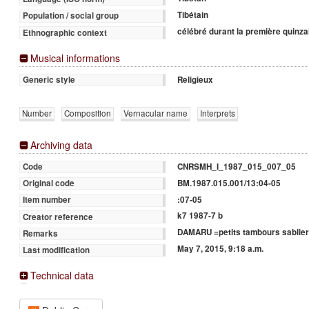
Tibétain
Population / social group
célébré durant la première quinzai
Ethnographic context
Musical informations
Religieux
Generic style
Number
Composition
Vernacular name
Interprets
Archiving data
CNRSMH_I_1987_015_007_05
Code
BM.1987.015.001/13:04-05
Original code
:07-05
Item number
k7 1987-7 b
Creator reference
DAMARU =petits tambours sablier
Remarks
May 7, 2015, 9:18 a.m.
Last modification
Technical data