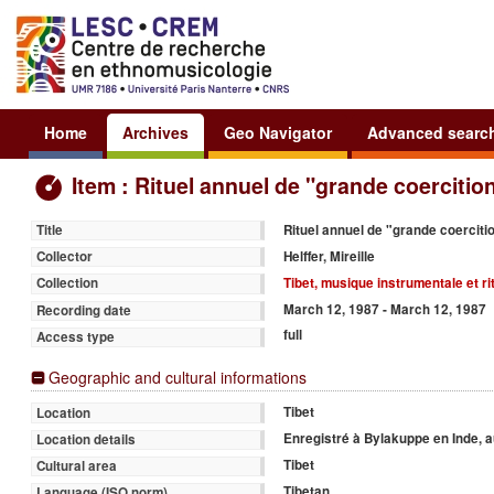
Home
Archives
Geo Navigator
Advanced searc
Item : Rituel annuel de "grande coercitio
Rituel annuel de "grande coerciti
Title
Helffer, Mireille
Collector
Tibet, musique instrumentale et r
Collection
March 12, 1987 - March 12, 1987
Recording date
full
Access type
Geographic and cultural informations
Tibet
Location
Enregistré à Bylakuppe en Inde, 
Location details
Tibet
Cultural area
Tibetan
Language (ISO norm)