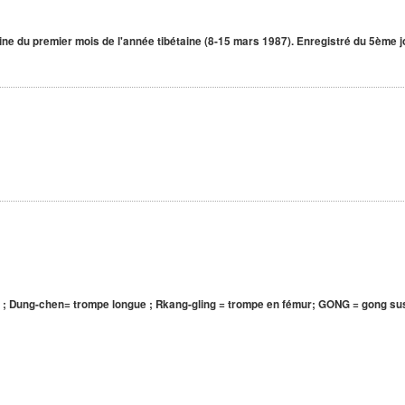
ne du premier mois de l'année tibétaine (8-15 mars 1987). Enregistré du 5ème jou
 ; Dung-chen= trompe longue ; Rkang-gling = trompe en fémur; GONG = gong su