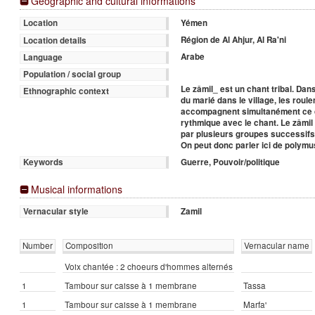
Geographic and cultural informations
Yémen
Location
Région de Al Ahjur, Al Ra'ni
Location details
Arabe
Language
Population / social group
Le zâmil_ est un chant tribal. D
Ethnographic context
du marié dans le village, les roul
accompagnent simultanément ce c
rythmique avec le chant. Le zâmil
par plusieurs groupes successif
On peut donc parler ici de polymu
Guerre, Pouvoir/politique
Keywords
Musical informations
Zamil
Vernacular style
Number
Composition
Vernacular name
Voix chantée : 2 choeurs d'hommes alternés
1
Tambour sur caisse à 1 membrane
Tassa
1
Tambour sur caisse à 1 membrane
Marfa'