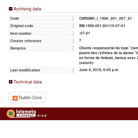
Archiving data
CNRSMH_I_1986_001_007_01
Code
BM.1986.001.001/10:07-01
Original code
:07-01
Item number
7
Creator reference
Chants responsorial du type "zami
Remarks
jouent des rythmes de la danse "ba
en forme de timbale, battus avec 
(saturé)•
June 8, 2019, 6:05 p.m.
Last modification
Technical data
Dublin Core
v1.6.9
Usage of the archives in the respect of cultural heritage of