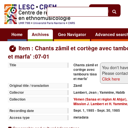
Help
|
Sign in
Home
Archives
Geo Navigator
Advanced searc
Item : Chants zâmil et cortège avec tamb
et marfa' :07-01
Chants zâmil et
Title
You don't have
cortège avec
Please contact
tambours tâsa
Click here
et marfa'
Zâmil
Original title / translation
Lambert, Jean ; Yammine, Habib
Collector
Yémen (Sanaa et région Al Ahjur)
Collection
Mission J. Lambert et H. Yammine
Sept. 1, 1985 - Sept. 30, 1985
Recording date
metadata
Access type