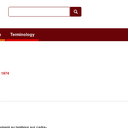
h
Terminology
n 1974
gnant au tambour sur cadre•