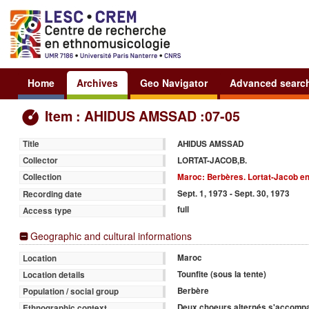
Home
Archives
Geo Navigator
Advanced searc
Item : AHIDUS AMSSAD :07-05
AHIDUS AMSSAD
Title
LORTAT-JACOB,B.
Collector
Maroc: Berbères. Lortat-Jacob e
Collection
Sept. 1, 1973 - Sept. 30, 1973
Recording date
full
Access type
Geographic and cultural informations
Maroc
Location
Tounfite (sous la tente)
Location details
Berbère
Population / social group
Deux choeurs alternés s'accompa
Ethnographic context