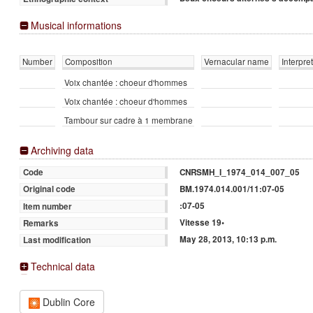
Musical informations
Number
Composition
Vernacular name
Interpre
Voix chantée : choeur d'hommes
Voix chantée : choeur d'hommes
Tambour sur cadre à 1 membrane
Archiving data
CNRSMH_I_1974_014_007_05
Code
BM.1974.014.001/11:07-05
Original code
:07-05
Item number
Vitesse 19•
Remarks
May 28, 2013, 10:13 p.m.
Last modification
Technical data
Dublin Core