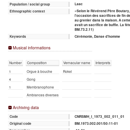
Laac
Population / social group
«Selon le Révérend Père Boutary,
Ethnographic context
l'occasion des sacrifices de fin d
au grenier dans la maison. A cette 
avait un sacrifice de buffle. La fêt
BM.73.2.11)
Cérémonie, Danse d'homme
Keywords
Musical informations
Number
Composition
Vernacular name
Interprets
1
Orgue à bouche
Rokel
4
Gong
1
Membranophone
Ambiances diverses
Archiving data
CNRSMH_I_1973_002_011_01
Code
BM.1973.002.001/50:11-01
Original code