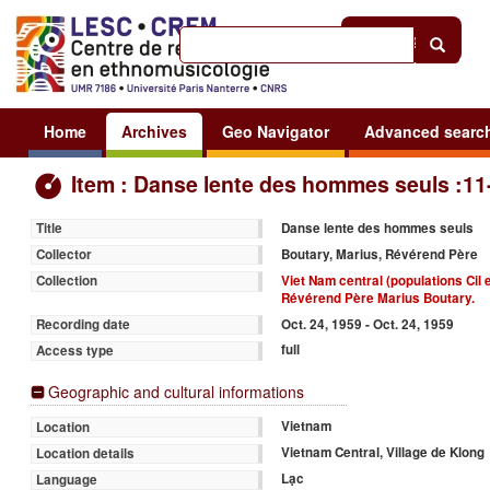
Help
|
Sign in
Home
Archives
Geo Navigator
Advanced searc
Item : Danse lente des hommes seuls :11
Danse lente des hommes seuls
Title
Boutary, Marius, Révérend Père
Collector
Viet Nam central (populations Cil
Collection
Révérend Père Marius Boutary.
Oct. 24, 1959 - Oct. 24, 1959
Recording date
full
Access type
Geographic and cultural informations
Vietnam
Location
Vietnam Central, Village de Klong
Location details
Lạc
Language