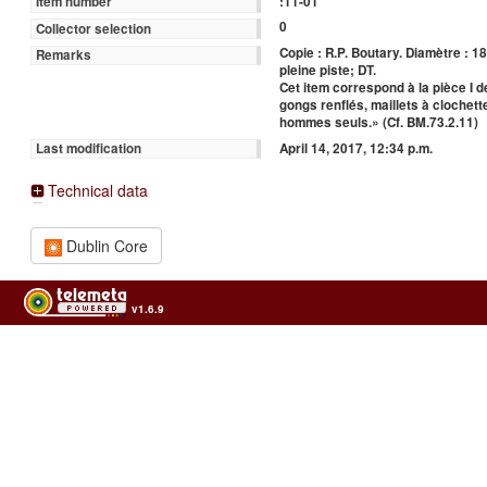
:11-01
Item number
0
Collector selection
Copie : R.P. Boutary. Diamètre : 1
Remarks
pleine piste; DT.
Cet item correspond à la pièce I 
gongs renflés, maillets à clochet
hommes seuls.» (Cf. BM.73.2.11)
April 14, 2017, 12:34 p.m.
Last modification
Technical data
Dublin Core
v1.6.9
Usage of the archives in the respect of cultural heritage of