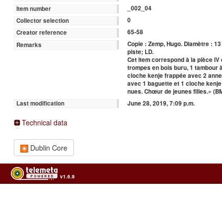
_002_04
Item number
0
Collector selection
65-58
Creator reference
Copie : Zemp, Hugo. Diamètre : 13
Remarks
piste; LD.
Cet item correspond à la pièce IV
trompes en bois buru, 1 tambour 
cloche kenje frappée avec 2 ann
avec 1 baguette et 1 cloche kenj
nues. Chœur de jeunes filles.» (B
June 28, 2019, 7:09 p.m.
Last modification
Technical data
Dublin Core
v1.6.9
Usage of the archives in the respect of cultural heritage of