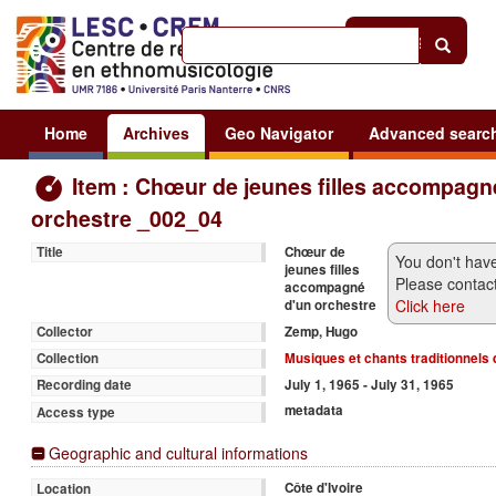
Help
|
Sign in
Home
Archives
Geo Navigator
Advanced searc
Item : Chœur de jeunes filles accompagn
orchestre _002_04
Chœur de
Title
You don't have
jeunes filles
Please contact
accompagné
Click here
d'un orchestre
Zemp, Hugo
Collector
Musiques et chants traditionnels 
Collection
July 1, 1965 - July 31, 1965
Recording date
metadata
Access type
Geographic and cultural informations
Côte d'Ivoire
Location