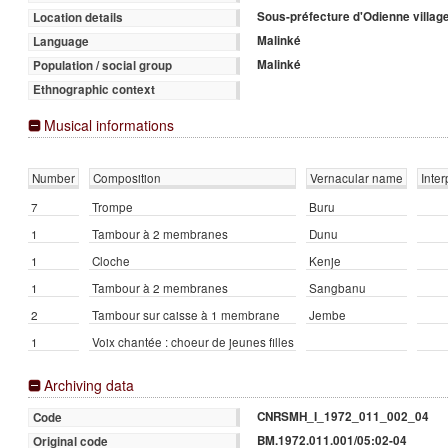
Sous-préfecture d'Odienne village
Location details
Malinké
Language
Malinké
Population / social group
Ethnographic context
Musical informations
Number
Composition
Vernacular name
Inter
7
Trompe
Buru
1
Tambour à 2 membranes
Dunu
1
Cloche
Kenje
1
Tambour à 2 membranes
Sangbanu
2
Tambour sur caisse à 1 membrane
Jembe
1
Voix chantée : choeur de jeunes filles
Archiving data
CNRSMH_I_1972_011_002_04
Code
BM.1972.011.001/05:02-04
Original code