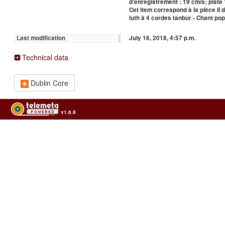
d'enregistrement : 19 cm/s; piste 
Cet item correspond à la pièce II
luth à 4 cordes tanbur - Chant pop
July 16, 2018, 4:57 p.m.
Last modification
Technical data
Dublin Core
v1.6.9
Usage of the archives in the respect of cultural heritage of