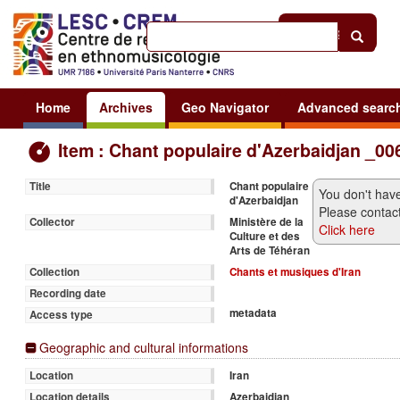
Help
|
Sign in
Home
Archives
Geo Navigator
Advanced searc
Item : Chant populaire d'Azerbaidjan _00
Chant populaire
Title
You don't have
d'Azerbaidjan
Please contact
Ministère de la
Collector
Click here
Culture et des
Arts de Téhéran
Chants et musiques d'Iran
Collection
Recording date
metadata
Access type
Geographic and cultural informations
Iran
Location
Azerbaidjan
Location details