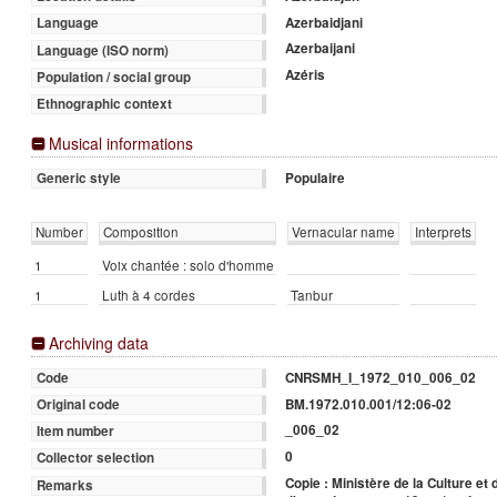
Azerbaidjani
Language
Azerbaijani
Language (ISO norm)
Azéris
Population / social group
Ethnographic context
Musical informations
Populaire
Generic style
Number
Composition
Vernacular name
Interprets
1
Voix chantée : solo d'homme
1
Luth à 4 cordes
Tanbur
Archiving data
CNRSMH_I_1972_010_006_02
Code
BM.1972.010.001/12:06-02
Original code
_006_02
Item number
0
Collector selection
Copie : Ministère de la Culture et
Remarks