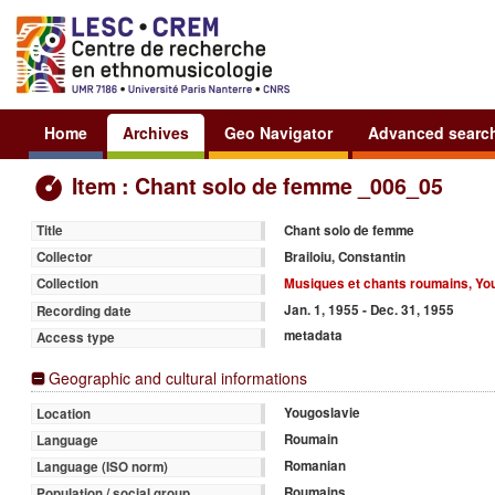
Home
Archives
Geo Navigator
Advanced searc
Item : Chant solo de femme _006_05
Chant solo de femme
Title
Brailoiu, Constantin
Collector
Musiques et chants roumains, Yo
Collection
Jan. 1, 1955 - Dec. 31, 1955
Recording date
metadata
Access type
Geographic and cultural informations
Yougoslavie
Location
Roumain
Language
Romanian
Language (ISO norm)
Roumains
Population / social group