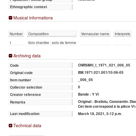
Ethnographic context
Musical informations
Number
Composition
Vernacular name
Interprets
1
Voix chantée : solo de femme
Archiving data
CNRSMH_I_1971_021_006_05
Code
BM.1971.021.001/10:06-05
Original code
_006_05
Item number
0
Collector selection
Bande : Y VI
Creator reference
Original : Brailoiu, Constantin. D
Remarks
Cet item correspond à la pièce VI
March 18, 2021, 3:12 p.m.
Last modification
Technical data