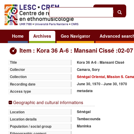
Help
|
Sign in
Home
Archives
Geo Navigator
Advanced searc
Item : Kora 36 A-6 : Mansani Cissé :02-07
Kora 36 A-6 : Mansani Cissé
Title
Camara, Sory
Collector
Sénégal Oriental, Mission S. Cam
Collection
June 30, 1970 - June 30, 1970
Recording date
metadata
Access type
Geographic and cultural informations
Sénégal
Location
Tambacounda
Location details
Maninka
Population / social group
Ethnographic context