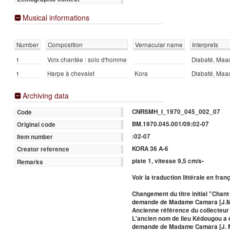
Musical informations
Number
Composition
Vernacular name
Interprets
1
Voix chantée : solo d'homme
Diabaté, Maa
1
Harpe à chevalet
Kora
Diabaté, Maa
Archiving data
CNRSMH_I_1970_045_002_07
Code
BM.1970.045.001/09:02-07
Original code
:02-07
Item number
KORA 36 A-6
Creator reference
piste 1, vitesse 9,5 cm/s•
Remarks
Voir la traduction littérale en fr
Changement du titre initial "Cha
demande de Madame Camara [J.M
Ancienne référence du collecteur 
L'ancien nom de lieu Kédougou a
demande de Madame Camara [J. M