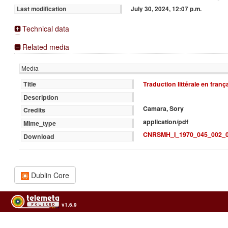
July 30, 2024, 12:07 p.m.
Last modification
Technical data
Related media
Media
Traduction littérale en franç
Title
Description
Camara, Sory
Credits
application/pdf
Mime_type
CNRSMH_I_1970_045_002_0
Download
Dublin Core
v1.6.9
Usage of the archives in the respect of cultural heritage of