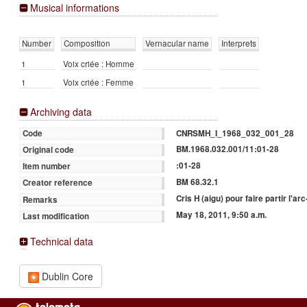
Musical informations
Number
Composition
Vernacular name
Interprets
1
Voix criée : Homme
1
Voix criée : Femme
Archiving data
CNRSMH_I_1968_032_001_28
Code
BM.1968.032.001/11:01-28
Original code
:01-28
Item number
BM 68.32.1
Creator reference
Cris H (aigu) pour faire partir l'arc
Remarks
May 18, 2011, 9:50 a.m.
Last modification
Technical data
Dublin Core