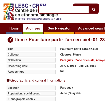
Help
|
Sign in
Home
Archives
Geo Navigator
Advanced searc
Item : Pour faire partir l'arc-en-ciel :01-28
Pour faire partir l'arc-en-ciel
Title
Clastres, Pierre
Collector
Paraguay : Zone orientale, Arroyo 
Collection
Jan. 1, 1963 - Dec. 31, 1963
Recording date
full
Access type
Geographic and cultural informations
Paraguay
Location
Aché (Guayaki)
Population / social group
Ethnographic context