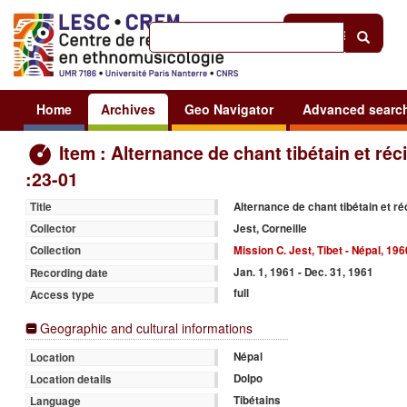
Help
|
Sign in
Home
Archives
Geo Navigator
Advanced searc
Item : Alternance de chant tibétain et réci
:23-01
Alternance de chant tibétain et réc
Title
Jest, Corneille
Collector
Mission C. Jest, Tibet - Népal, 19
Collection
Jan. 1, 1961 - Dec. 31, 1961
Recording date
full
Access type
Geographic and cultural informations
Népal
Location
Dolpo
Location details
Tibétains
Language