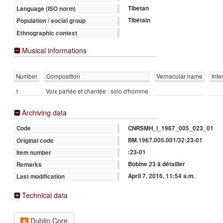
Tibetan
Language (ISO norm)
Tibétain
Population / social group
Ethnographic context
Musical informations
Number
Composition
Vernacular name
Inte
1
Voix parlée et chantée : solo d'homme
Archiving data
CNRSMH_I_1967_005_023_01
Code
BM.1967.005.001/32:23-01
Original code
:23-01
Item number
Bobine 23 à détailler
Remarks
April 7, 2016, 11:54 a.m.
Last modification
Technical data
Dublin Core