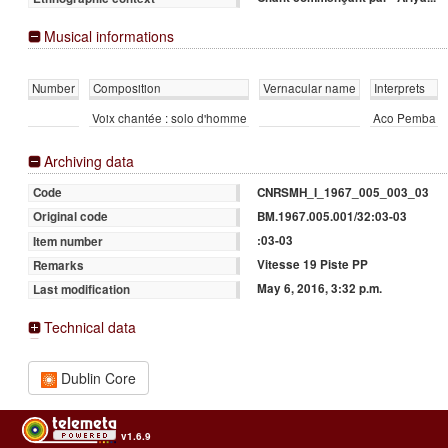
Musical informations
Number
Composition
Vernacular name
Interprets
Voix chantée : solo d'homme
Aco Pemba
Archiving data
CNRSMH_I_1967_005_003_03
Code
BM.1967.005.001/32:03-03
Original code
:03-03
Item number
Vitesse 19 Piste PP
Remarks
May 6, 2016, 3:32 p.m.
Last modification
Technical data
Dublin Core
v1.6.9