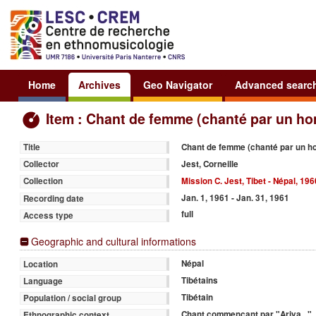
Home
Archives
Geo Navigator
Advanced searc
Item : Chant de femme (chanté par un h
Chant de femme (chanté par un 
Title
Jest, Corneille
Collector
Mission C. Jest, Tibet - Népal, 19
Collection
Jan. 1, 1961 - Jan. 31, 1961
Recording date
full
Access type
Geographic and cultural informations
Népal
Location
Tibétains
Language
Tibétain
Population / social group
Chant commençant par "Ariya..."
Ethnographic context