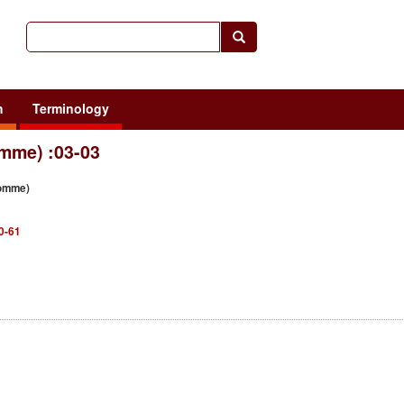
h
Terminology
omme) :03-03
homme)
60-61